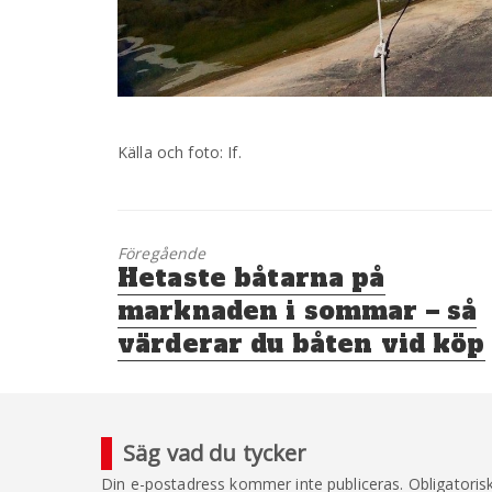
Källa och foto: If.
Föregående
Föregående
Hetaste båtarna på
inlägg:
marknaden i sommar – så
värderar du båten vid köp
Säg vad du tycker
Din e-postadress kommer inte publiceras.
Obligatoris