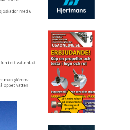
 sjöskador med 6
fon i ett vattentätt
inner man glömma
på öppet vatten,