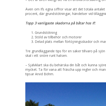
Även om Ifs egna siffror visar att det totala ant
procent, där grundstötningar, händelser vid tilläggni
Topp 3 vanligaste skadorna på båtar hos If:
Grundstötning
Stöld av tillbehör och motorer
Delad plats mellan förtöjningsskador och ma
Tre grundläggande tips för en säker tillvaro på sjön ä
skal i ett snöre runt halsen.
– Självklart ska du behärska din båt och kunna sjö
mycket. Ta fö­r vana att fräscha upp regler och man
tipsar Arvid Böhm.