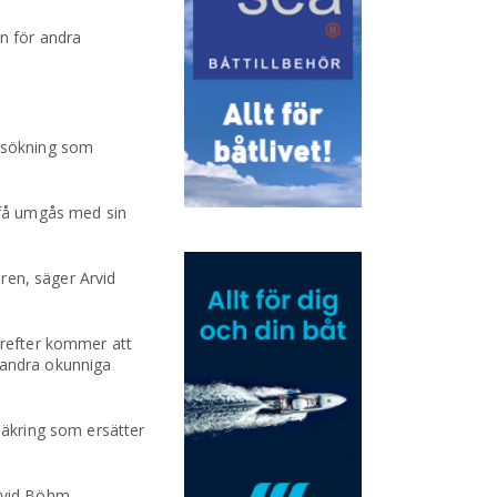
an för andra
ersökning som
t få umgås med sin
uren, säger Arvid
ärefter kommer att
r andra okunniga
säkring som ersätter
rvid Böhm.