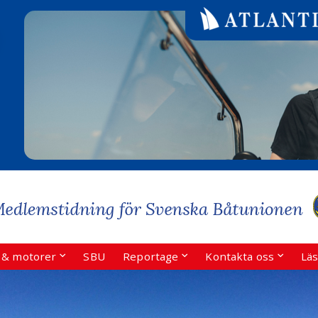
r & motorer
SBU
Reportage
Kontakta oss
Läs