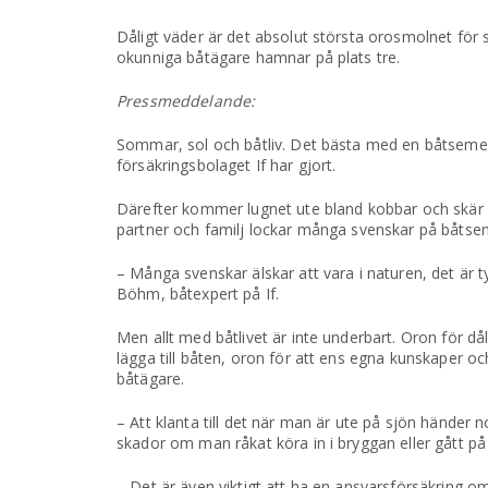
Dåligt väder är det absolut största orosmolnet för 
okunniga båtägare hamnar på plats tre.
Pressmeddelande:
Sommar, sol och båtliv. Det bästa med en båtsemest
försäkringsbolaget If har gjort.
Därefter kommer lugnet ute bland kobbar och skär oc
partner och familj lockar många svenskar på båtse
– Många svenskar älskar att vara i naturen, det är ty
Böhm, båtexpert på If.
Men allt med båtlivet är inte underbart. Oron för d
lägga till båten, oron för att ens egna kunskaper och
båtägare.
– Att klanta till det när man är ute på sjön händer
skador om man råkat köra in i bryggan eller gått p
– Det är även viktigt att ha en ansvarsförsäkring o