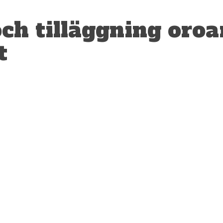
och tilläggning oroa
t