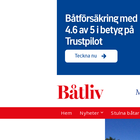
Hem
Nyheter
Stulna båta