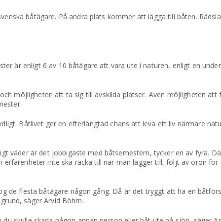
svenska båtägare. På andra plats kommer att lägga till båten. Rädsl
er är enligt 6 av 10 båtägare att vara ute i naturen, enligt en und
h möjligheten att ta sig till avskilda platser. Även möjligheten at
mester.
dligt. Båtlivet ger en efterlängtad chans att leva ett liv närmare nat
åligt väder är det jobbigaste med båtsemestern, tycker en av fyra. D
 erfarenheter inte ska räcka till när man lägger till, följt av oron fö
 nog de flesta båtägare någon gång. Då är det tryggt att ha en båtför
å grund, säger Arvid Böhm.
m du skulle skada någon annan person eller båt ute på sjön, säger A