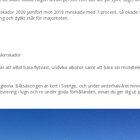
alet skador 2020 jämfört mot 2019 minskade med 7 procent, så ökade
ng och dylikt står för majoriteten.
skinskador
r att alltid bära flytväst, undvika alkohol samt att bära sin mobiltele
reglerna. Båtsäsongen är kort i Sverige, och under vinterhalvåret h
övrering i lugn och ro under goda förhållanden, innan du ger dig ut 