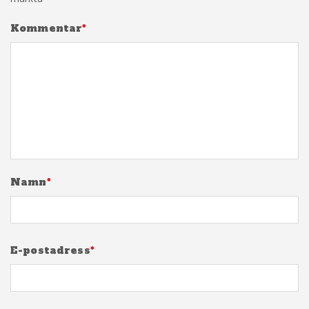
Kommentar
*
Namn
*
E-postadress
*