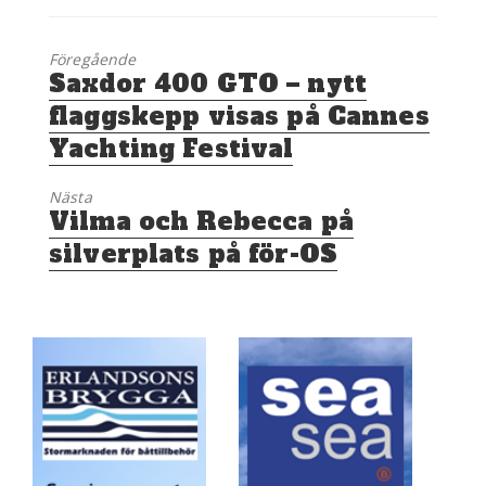
Föregående
Föregående
Saxdor 400 GTO – nytt
inlägg:
flaggskepp visas på Cannes
Yachting Festival
Nästa
Nästa
Vilma och Rebecca på
inlägg:
silverplats på för-OS