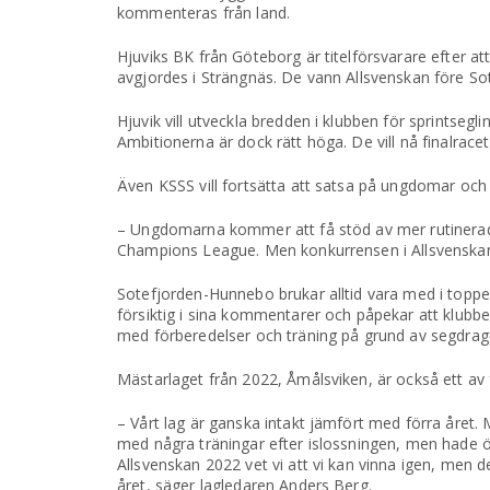
kommenteras från land.
Hjuviks BK från Göteborg är titelförsvarare efter a
avgjordes i Strängnäs. De vann Allsvenskan före S
Hjuvik vill utveckla bredden i klubben för sprintse
Ambitionerna är dock rätt höga. De vill nå finalrace
Även KSSS vill fortsätta att satsa på ungdomar oc
– Ungdomarna kommer att få stöd av mer rutinerade ä
Champions League. Men konkurrensen i Allsvenskan bl
Sotefjorden-Hunnebo brukar alltid vara med i toppen
försiktig i sina kommentarer och påpekar att klubben
med förberedelser och träning på grund av segdrage
Mästarlaget från 2022, Åmålsviken, är också ett av 
– Vårt lag är ganska intakt jämfört med förra året. 
med några träningar efter islossningen, men hade ö
Allsvenskan 2022 vet vi att vi kan vinna igen, men de
året, säger lagledaren Anders Berg.