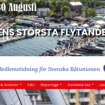
r & motorer
SBU
Reportage
Kontakta oss
Läs