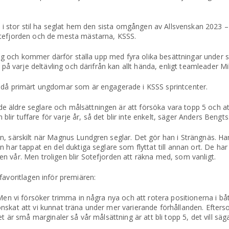
tt i stor stil ha seglat hem den sista omgången av Allsvenskan 2023
otefjorden och de mesta mästarna, KSSS.
gling och kommer därför ställa upp med fyra olika besättningar under
t på varje deltävling och därifrån kan allt hända, enligt teamleader M
h då primärt ungdomar som är engagerade i KSSS sprintcenter.
ldre seglare och målsättningen är att försöka vara topp 5 och att k
ir tuffare för varje år, så det blir inte enkelt, säger Anders Bengt
, särskilt när Magnus Lundgren seglar. Det gör han i Strängnäs. Han
 har tappat en del duktiga seglare som flyttat till annan ort. De har
n vår. Men troligen blir Sotefjorden att räkna med, som vanligt.
favoritlagen inför premiären:
Men vi försöker trimma in några nya och att rotera positionerna i båt
nskat att vi kunnat träna under mer varierande förhållanden. Efters
t är små marginaler så vår målsättning är att bli topp 5, det vill säg