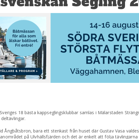
lsvenskan Segling 
. Sveriges 18 bästa kappseglingsklubbar samlas i Mälarstaden Strän
 deltävlingar.
d Ångbåtsbron, bara ett stenkast från huset där Gustav Vasa valdes t
anområdet på Ulvhällsfjärden och det är enkelt att följa tävlingarna