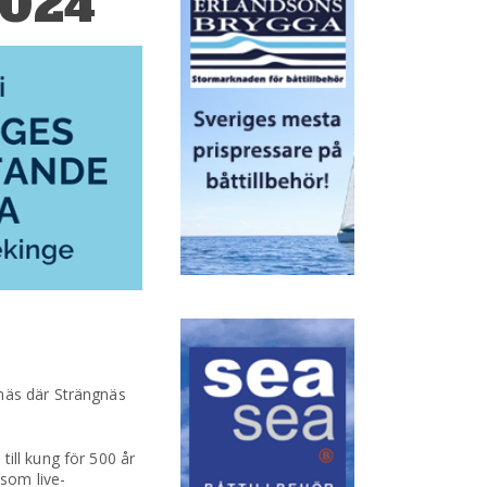
2024
gnäs där Strängnäs
ill kung för 500 år
 som live-