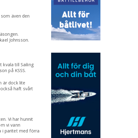
 – som även den
 säsongen.
ikael Johnsson.
vala till Sailing
sson på KSSS.
 är dock lite
 också haft svårt
en. Vi har hunnit
om vi vann
a i paritet med förra