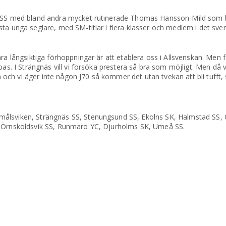
eå SS med bland andra mycket rutinerade Thomas Hansson-Mild som b
ta unga seglare, med SM-titlar i flera klasser och medlem i det sve
ra långsiktiga förhoppningar är att etablera oss i Allsvenskan. Men 
bas. I Strängnäs vill vi försöka prestera så bra som möjligt. Men då
 på och vi äger inte någon J70 så kommer det utan tvekan att bli tuff
målsviken, Strängnäs SS, Stenungsund SS, Ekolns SK, Halmstad SS,
, Örnsköldsvik SS, Runmarö YC, Djurholms SK, Umeå SS.