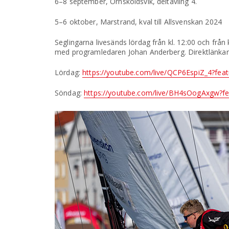
6–8 september, Örnsköldsvik, deltävling 4.
5–6 oktober, Marstrand, kval till Allsvenskan 2024
Seglingarna livesänds lördag från kl. 12:00 och från
med programledaren Johan Anderberg. Direktlänkar t
Lördag:
https://youtube.com/live/QCP6EspiZ_4?fea
Söndag:
https://youtube.com/live/BH4sOogAxgw?f