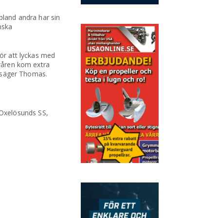
land andra har sin
nska
för att lyckas med
 våren kom extra
t, säger Thomas.
 Oxelösunds SS,