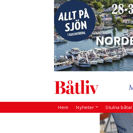
Hem
Nyheter
Stulna båta