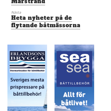
Marstrand
Nästa
Nästa
Heta nyheter på de
inlägg:
flytande båtmässorna