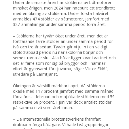
Under de senaste åren har stölderna av båtmotorer
minskat årligen, men 2024 har inneburit ett trendbrott
med en ökning av stölderna. Under första halvåret
anmäldes 474 stölder av båtmotorer, jämfört med
327 anmälningar under samma period förra året.
– Stölderna har tyvärr ökat under året, men det är
fortfarande färre stölder än under samma period för
två och tre år sedan. Tyvärr går vi ju in i en väldigt
stölddrabbad period nu när skolorna börjar och
semestrarna är slut. Alla båtar ligger kvar i vattnet och
det är färre som rör sig på bryggor och i hamnar
vilket är gynnsamt för tjuvarna, säger Viktor Eklöf,
utredare på Larmtjänst.
Ökningen är särskilt märkbar i april, då stölderna
ökade med 117 procent jämfört med samma månad
förra året. I februari och maj ökade stölderna med 59
respektive 58 procent. I juni var dock antalet stölder
på samma nivå som året innan.
– De internationella brottsnätverkens framfart
drabbar många båtägare. Vi hade två grupperingar