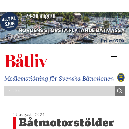
Navigat
av/på
19 augusti, 2024
Båtmotorstölder