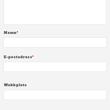
Namn
*
E-postadress
*
Webbplats