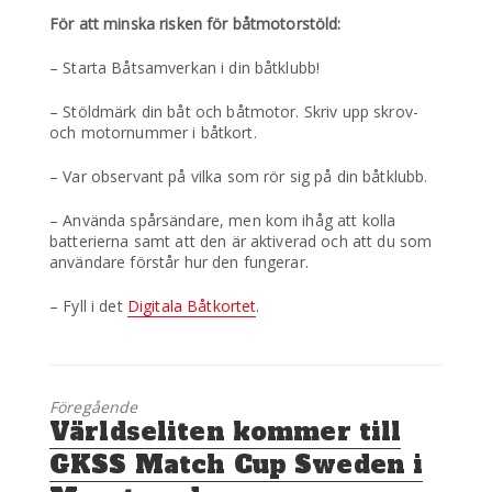
För att minska risken för båtmotorstöld:
– Starta Båtsamverkan i din båtklubb!
– Stöldmärk din båt och båtmotor. Skriv upp skrov-
och motornummer i båtkort.
– Var observant på vilka som rör sig på din båtklubb.
– Använda spårsändare, men kom ihåg att kolla
batterierna samt att den är aktiverad och att du som
användare förstår hur den fungerar.
– Fyll i det
Digitala Båtkortet
.
Föregående
Föregående
Världseliten kommer till
inlägg:
GKSS Match Cup Sweden i