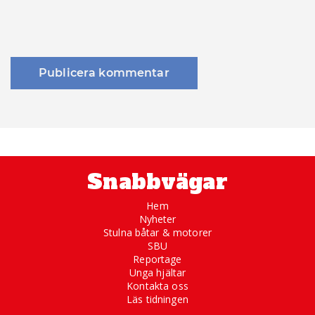
Snabbvägar
Hem
Nyheter
Stulna båtar & motorer
SBU
Reportage
Unga hjältar
Kontakta oss
Läs tidningen