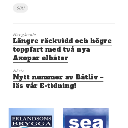
Etiketter
SBU
Föregående
Föregående
Längre räckvidd och högre
inlägg:
toppfart med två nya
Axopar elbåtar
Nästa
Nästa
Nytt nummer av Båtliv –
inlägg:
läs vår E-tidning!