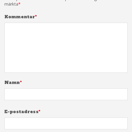
märkta
*
Kommentar
*
Namn
*
E-postadress
*