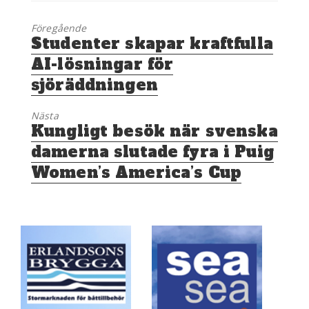
Föregående
Föregående
Studenter skapar kraftfulla
inlägg:
AI-lösningar för
sjöräddningen
Nästa
Nästa
Kungligt besök när svenska
inlägg:
damerna slutade fyra i Puig
Women’s America’s Cup