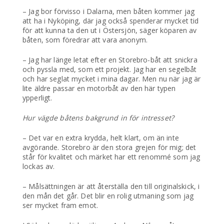
– Jag bor förvisso i Dalarna, men båten kommer jag
att ha i Nyköping, där jag också spenderar mycket tid
för att kunna ta den ut i Östersjön, säger köparen av
båten, som föredrar att vara anonym.
– Jag har länge letat efter en Storebro-båt att snickra
och pyssla med, som ett projekt. Jag har en segelbåt
och har seglat mycket i mina dagar. Men nu när jag är
lite äldre passar en motorbåt av den här typen
ypperligt.
Hur vägde båtens bakgrund in för intresset?
– Det var en extra krydda, helt klart, om än inte
avgörande. Storebro är den stora grejen för mig; det
står för kvalitet och märket har ett renommé som jag
lockas av.
– Målsättningen är att återställa den till originalskick, i
den mån det går. Det blir en rolig utmaning som jag
ser mycket fram emot.