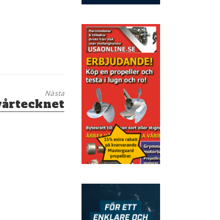
Nästa
 vårtecknet