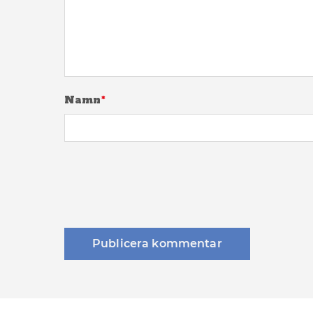
Namn
*