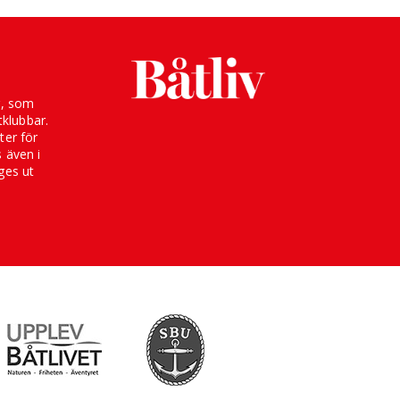
g, som
klubbar.
ter för
s även i
ges ut