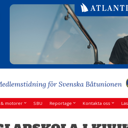
r & motorer
SBU
Reportage
Kontakta oss
Läs