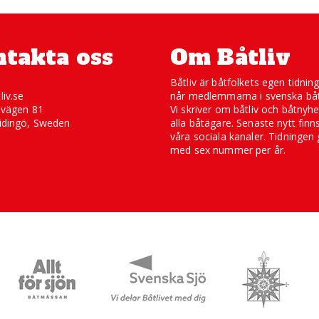
takta oss
Om Båtliv
Båtliv är båtfolkets egen tidnin
liv.se
når medlemmarna i svenska båt
svägen 81
Vi skriver om båtliv och båtnyhe
idingö, Sweden
alla båtägare. Senaste nytt finn
våra sociala kanaler. Tidningen 
med sex nummer per år.