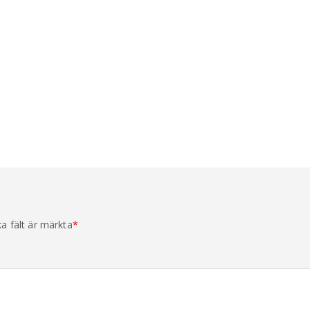
ka fält är märkta
*