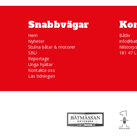
Snabbvägar
Kon
Hem
Båtliv
Nyheter
info@bat
Stulna båtar & motorer
Nilstorp
SBU
181 47 L
Reportage
Unga hjältar
Kontakta oss
Läs tidningen