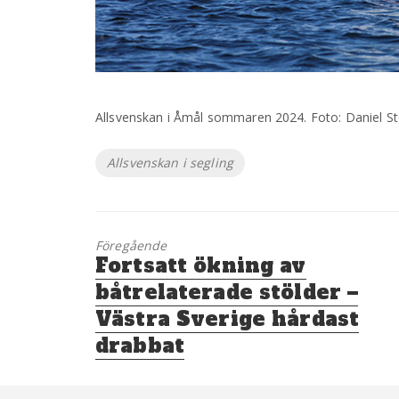
Allsvenskan i Åmål sommaren 2024. Foto: Daniel S
Etiketter
Allsvenskan i segling
Föregående
Föregående
Fortsatt ökning av
inlägg:
båtrelaterade stölder –
Västra Sverige hårdast
drabbat