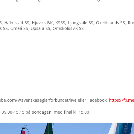
S, Halmstad SS, Hjuviks BK, KSSS, Ljungskile SS, Oxelösunds SS, R
 SS, Umeå SS, Upsala SS, Örnsköldsvik SS.
utube.com/@svenskaseglarforbundet/live eller Facebook:
https://fb.m
. 09:00-15.15 på söndagen, med final kl. 15:00.