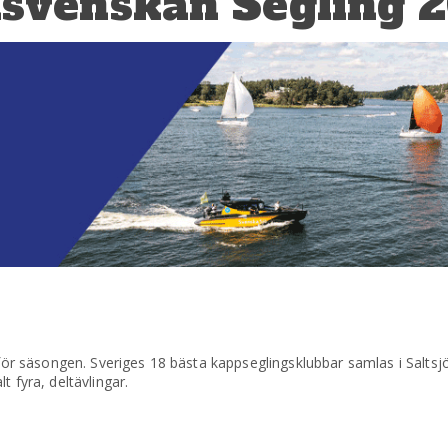
lsvenskan Segling 
g för säsongen. Sveriges 18 bästa kappseglingsklubbar samlas i Salts
 fyra, deltävlingar.