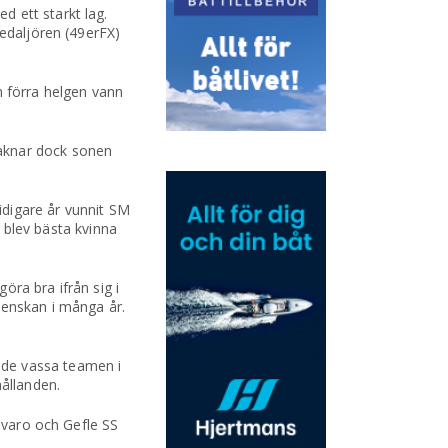
 ett starkt lag.
medaljören (49erFX)
 förra helgen vann
saknar dock sonen
idigare år vunnit SM
n blev bästa kvinna
ra bra ifrån sig i
venskan i många år.
 de vassa teamen i
hållanden.
ånvaro och Gefle SS