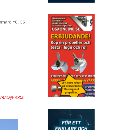
unmarö YC, SS
e/e/iOyPRxt3I