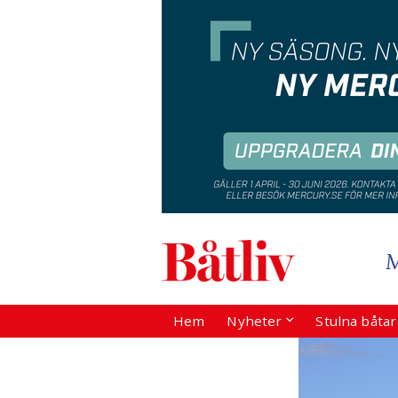
Hem
Nyheter
Stulna båta