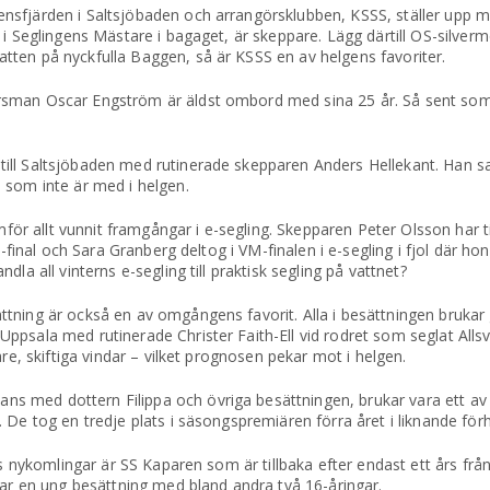
sfjärden i Saltsjöbaden och arrangörsklubben, KSSS, ställer upp med
 i Seglingens Mästare i bagaget, är skeppare. Lägg därtill OS-silver
ten på nyckfulla Baggen, så är KSSS en av helgens favoriter.
rsman Oscar Engström är äldst ombord med sina 25 år. Så sent som
ill Saltsjöbaden med rutinerade skepparen Anders Hellekant. Han 
 som inte är med i helgen.
 allt vunnit framgångar i e-segling. Skepparen Peter Olsson har t
M-final och Sara Granberg deltog i VM-finalen i e-segling i fjol där ho
la all vinterns e-segling till praktisk segling på vattnet?
ning är också en av omgångens favorit. Alla i besättningen brukar gö
ppsala med rutinerade Christer Faith-Ell vid rodret som seglat Alls
re, skiftiga vindar – vilket prognosen pekar mot i helgen.
 med dottern Filippa och övriga besättningen, brukar vara ett av
 De tog en tredje plats i säsongspremiären förra året i liknande för
ts nykomlingar är SS Kaparen som är tillbaka efter endast ett års fr
kar en ung besättning med bland andra två 16-åringar.