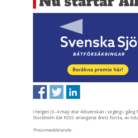
Nu startar Al
I helgen (3–4 maj) drar Allsvenskan i segling i gån
Stockholm där KSSS arrangerar årets första, av totalt
Pressmeddelande: