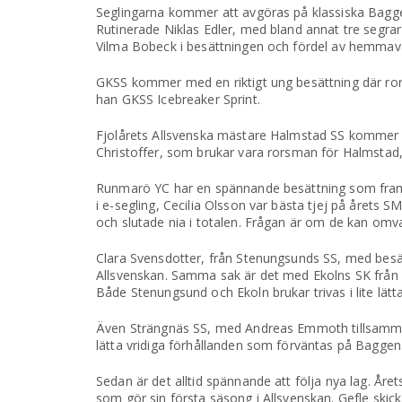
Seglingarna kommer att avgöras på klassiska Baggen
Rutinerade Niklas Edler, med bland annat tre segrar
Vilma Bobeck i besättningen och fördel av hemmavat
GKSS kommer med en riktigt ung besättning där ro
han GKSS Icebreaker Sprint.
Fjolårets Allsvenska mästare Halmstad SS kommer t
Christoffer, som brukar vara rorsman för Halmstad,
Runmarö YC har en spännande besättning som framför
i e-segling, Cecilia Olsson var bästa tjej på årets S
och slutade nia i totalen. Frågan är om de kan omvand
Clara Svensdotter, från Stenungsunds SS, med besätt
Allsvenskan. Samma sak är det med Ekolns SK från U
Både Stenungsund och Ekoln brukar trivas i lite lätta
Även Strängnäs SS, med Andreas Emmoth tillsammans
lätta vridiga förhållanden som förväntas på Baggen.
Sedan är det alltid spännande att följa nya lag. Åre
som gör sin första säsong i Allsvenskan. Gefle skic