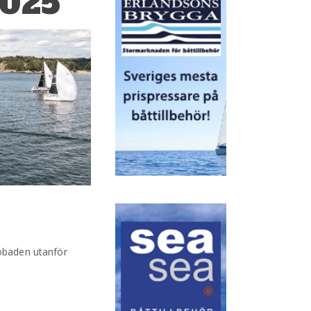
2025
jöbaden utanför