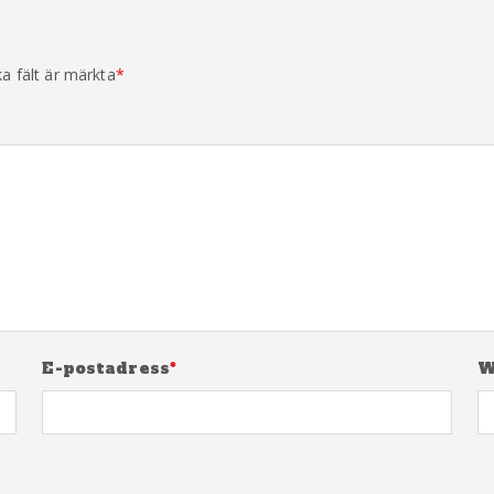
ka fält är märkta
*
E-postadress
*
W