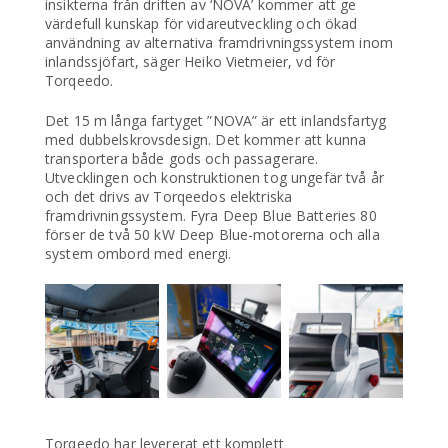
insikterna från driften av ‘NOVA’ kommer att ge
värdefull kunskap för vidareutveckling och ökad
användning av alternativa framdrivningssystem inom
inlandssjöfart, säger Heiko Vietmeier, vd för
Torqeedo.
Det 15 m långa fartyget ”NOVA” är ett inlandsfartyg
med dubbelskrovsdesign. Det kommer att kunna
transportera både gods och passagerare.
Utvecklingen och konstruktionen tog ungefär två år
och det drivs av Torqeedos elektriska
framdrivningssystem. Fyra Deep Blue Batteries 80
förser de två 50 kW Deep Blue-motorerna och alla
system ombord med energi.
Torqeedo har levererat ett komplett