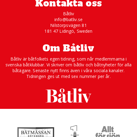
Kontakta oss
Båtliv
info@batliv.se
Nilstorpsvägen 81
181 47 Lidingö, Sweden
Om Båtliv
Båtliv är båtfolkets egen tidning, som når medlemmarna i
svenska båtklubbar. Vi skriver om båtliv och båtnyheter för alla
båtägare. Senaste nytt finns även i våra sociala kanaler.
Tidningen ges ut med sex nummer per år.