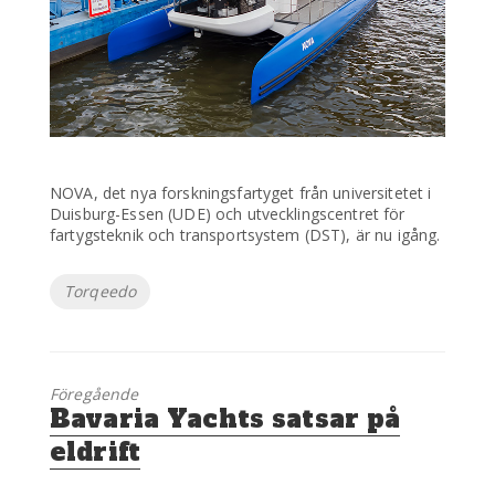
NOVA, det nya forskningsfartyget från universitetet i
Duisburg-Essen (UDE) och utvecklingscentret för
fartygsteknik och transportsystem (DST), är nu igång.
Etiketter
Torqeedo
Föregående
Föregående
Bavaria Yachts satsar på
inlägg:
eldrift