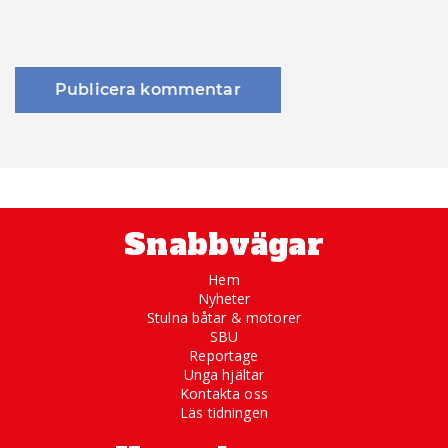
Snabbvägar
Hem
Nyheter
Stulna båtar & motorer
SBU
Reportage
Unga hjältar
Kontakta oss
Läs tidningen