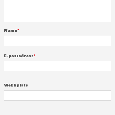
Namn
*
E-postadress
*
Webbplats