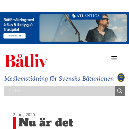
Navigat
av/på
2 juni, 2025
Nu är det