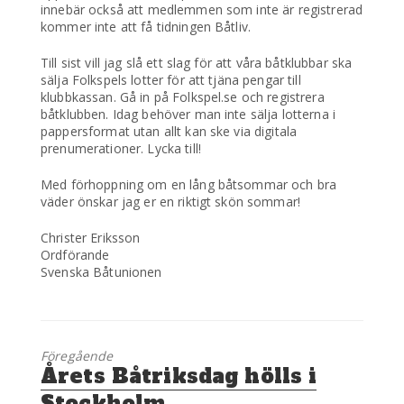
innebär också att medlemmen som inte är registrerad
kommer inte att få tidningen Båtliv.
Till sist vill jag slå ett slag för att våra båtklubbar ska
sälja Folkspels lotter för att tjäna pengar till
klubbkassan. Gå in på Folkspel.se och registrera
båtklubben. Idag behöver man inte sälja lotterna i
pappersformat utan allt kan ske via digitala
prenumerationer. Lycka till!
Med förhoppning om en lång båtsommar och bra
väder önskar jag er en riktigt skön sommar!
Christer Eriksson
Ordförande
Svenska Båtunionen
Föregående
Föregående
Årets Båtriksdag hölls i
inlägg:
Stockholm