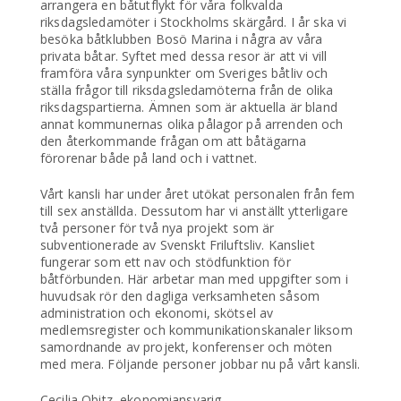
arrangera en båtutflykt för våra folkvalda
riksdagsledamöter i Stockholms skärgård. I år ska vi
besöka båtklubben Bosö Marina i några av våra
privata båtar. Syftet med dessa resor är att vi vill
framföra våra synpunkter om Sveriges båtliv och
ställa frågor till riksdagsledamöterna från de olika
riksdagspartierna. Ämnen som är aktuella är bland
annat kommunernas olika pålagor på arrenden och
den återkommande frågan om att båtägarna
förorenar både på land och i vattnet.
Vårt kansli har under året utökat personalen från fem
till sex anställda. Dessutom har vi anställt ytterligare
två personer för två nya projekt som är
subventionerade av Svenskt Friluftsliv. Kansliet
fungerar som ett nav och stödfunktion för
båtförbunden. Här arbetar man med uppgifter som i
huvudsak rör den dagliga verksamheten såsom
administration och ekonomi, skötsel av
medlemsregister och kommunikationskanaler liksom
samordnande av projekt, konferenser och möten
med mera. Följande personer jobbar nu på vårt kansli.
Cecilia Obitz, ekonomiansvarig.