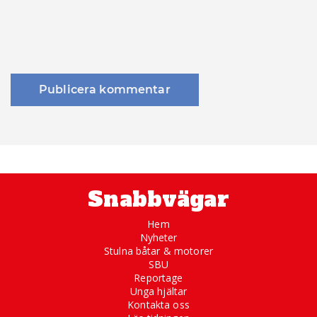
Snabbvägar
Hem
Nyheter
Stulna båtar & motorer
SBU
Reportage
Unga hjältar
Kontakta oss