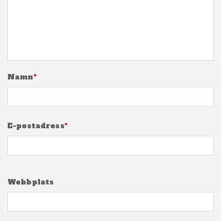
Namn
*
E-postadress
*
Webbplats