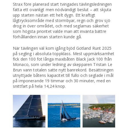
Strax före planerad start tvingades tävlingsledningen
fatta ett ovanligt men nödvändigt beslut – att skjuta
upp starten nästan ett helt dygn. Ett kraftigt
lågtrycksområde med stormbyar, regn och grov sjö
drog in över området, och med seglarnas säkerhet
som högsta prioritet valde man att invänta bättre
förhållanden innan starten kunde gå.
När tävlingen väl kom igång bjöd Gotland Runt 2025
på segling i absoluta toppklass. Mest uppmärksamhet
fick den 100 fot långa maxibåten Black Jack 100 från
Monaco, som under ledning av skepparen Tristan Le
Brun vann totalen satte nytt banrekord. Besättningen
utnyttjade båtens kapacitet till fullo och seglade i mål
på imponerande 19 timmar och 30 minuter, med en
snittfart på hela 14,24 knop.