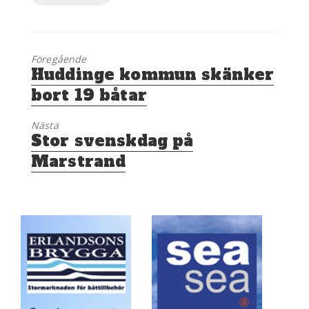
Föregående
Föregående
Huddinge kommun skänker
inlägg:
bort 19 båtar
Nästa
Nästa
Stor svenskdag på
inlägg:
Marstrand