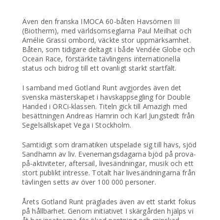
Även den franska IMOCA 60-båten Havsörnen III
(Biotherm), med världsomseglarna Paul Meilhat och
Amélie Grassi ombord, väckte stor uppmärksamhet.
Båten, som tidigare deltagit i både Vendée Globe och
Ocean Race, förstärkte tävlingens internationella
status och bidrog till ett ovanligt starkt startfält.
I samband med Gotland Runt avgjordes även det
svenska mästerskapet i havskappsegling för Double
Handed i ORCi-klassen. Titeln gick till Amazigh med
besättningen Andreas Hamrin och Karl Jungstedt från
Segelsällskapet Vega i Stockholm.
Samtidigt som dramatiken utspelade sig till havs, sjöd
Sandhamn av liv. Evenemangsdagarna bjöd på prova-
på-aktiviteter, aftersail, livesändningar, musik och ett
stort publikt intresse. Totalt har livesändningarna från
tävlingen setts av över 100 000 personer.
Årets Gotland Runt präglades även av ett starkt fokus
på hållbarhet. Genom initiativet I skärgården hjälps vi