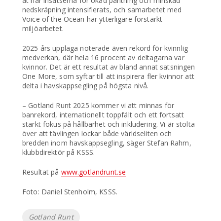
åt har insatserna för ökad pantning och minskad
nedskräpning intensifierats, och samarbetet med
Voice of the Ocean har ytterligare förstärkt
miljöarbetet.
2025 års upplaga noterade även rekord för kvinnlig
medverkan, där hela 16 procent av deltagarna var
kvinnor. Det är ett resultat av bland annat satsningen
One More, som syftar till att inspirera fler kvinnor att
delta i havskappsegling på högsta nivå.
– Gotland Runt 2025 kommer vi att minnas för
banrekord, internationellt toppfält och ett fortsatt
starkt fokus på hållbarhet och inkludering. Vi är stolta
över att tävlingen lockar både världseliten och
bredden inom havskappsegling, säger Stefan Rahm,
klubbdirektör på KSSS.
Resultat på
www.gotlandrunt.se
Foto: Daniel Stenholm, KSSS.
Etiketter
Gotland Runt