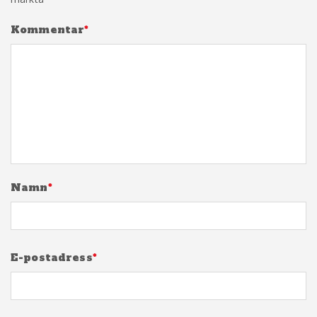
Kommentar
*
Namn
*
E-postadress
*