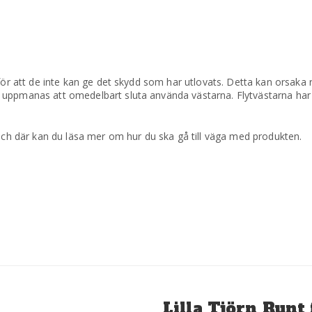
för att de inte kan ge det skydd som har utlovats. Detta kan orsaka r
uppmanas att omedelbart sluta använda västarna. Flytvästarna har så
 och där kan du läsa mer om hur du ska gå till väga med produkten.
Nästa
Lilla Tjörn Runt 