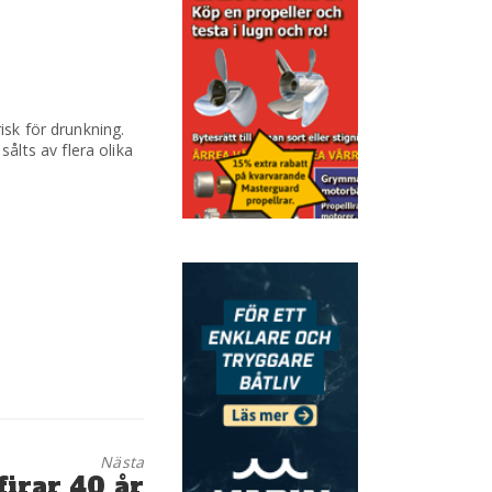
isk för drunkning.
lts av flera olika
Nästa
firar 40 år