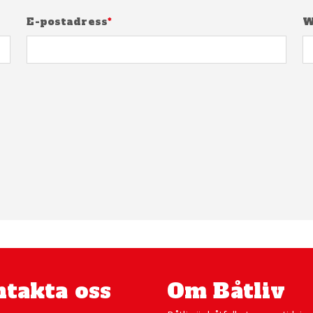
E-postadress
*
W
takta oss
Om Båtliv