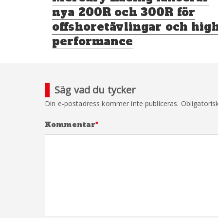
inlägg:
nya 200R och 300R för
offshoretävlingar och hig
performance
Säg vad du tycker
Din e-postadress kommer inte publiceras.
Obligatoris
Kommentar
*