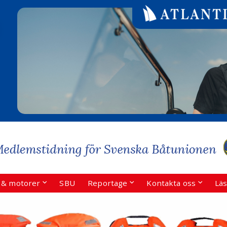
r & motorer
SBU
Reportage
Kontakta oss
Läs