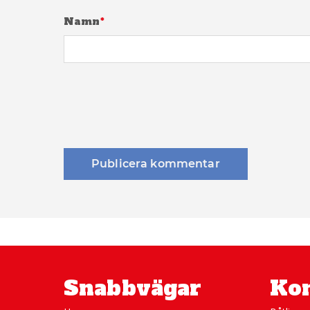
Namn
*
Snabbvägar
Kon