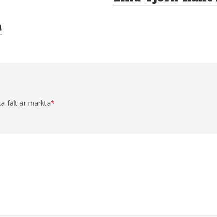
inlägg:
h
ka fält är märkta
*