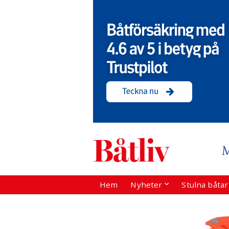
Hem
Nyheter
Stulna båta