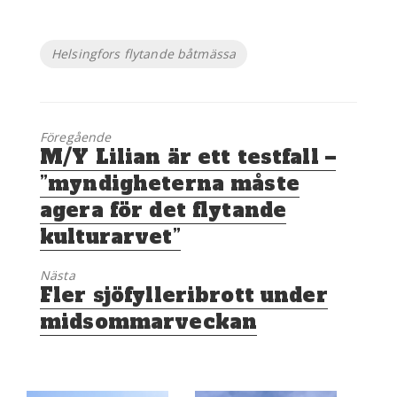
Etiketter
Helsingfors flytande båtmässa
Föregående
Föregående
M/Y Lilian är ett testfall –
inlägg:
”myndigheterna måste
agera för det flytande
kulturarvet”
Nästa
Nästa
Fler sjöfylleribrott under
inlägg:
midsommarveckan