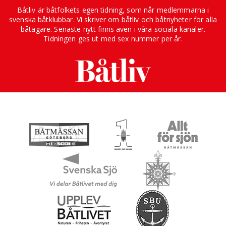
Båtliv är båtfolkets egen tidning, som når medlemmarna i
svenska båtklubbar. Vi skriver om båtliv och båtnyheter för alla
båtägare. Senaste nytt finns även i våra sociala kanaler.
Tidningen ges ut med sex nummer per år.