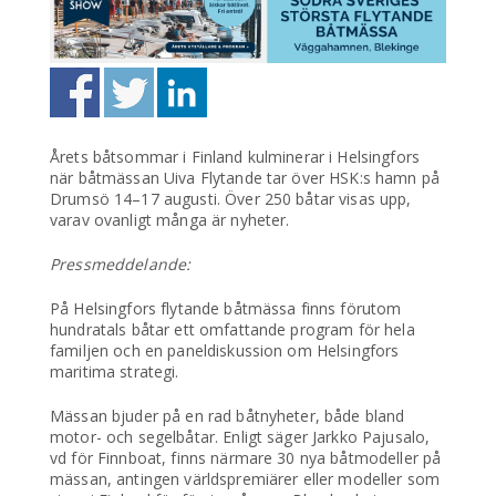
Årets båtsommar i Finland kulminerar i Helsingfors
när båtmässan Uiva Flytande tar över HSK:s hamn på
Drumsö 14–17 augusti. Över 250 båtar visas upp,
varav ovanligt många är nyheter.
Pressmeddelande:
På Helsingfors flytande båtmässa finns förutom
hundratals båtar ett omfattande program för hela
familjen och en paneldiskussion om Helsingfors
maritima strategi.
Mässan bjuder på en rad båtnyheter, både bland
motor- och segelbåtar. Enligt säger Jarkko Pajusalo,
vd för Finnboat, finns närmare 30 nya båtmodeller på
mässan, antingen världspremiärer eller modeller som