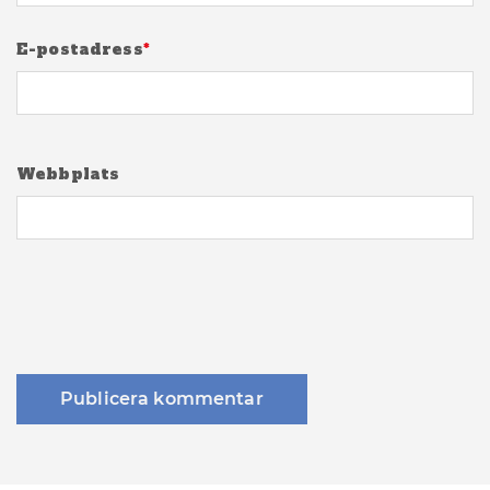
E-postadress
*
Webbplats