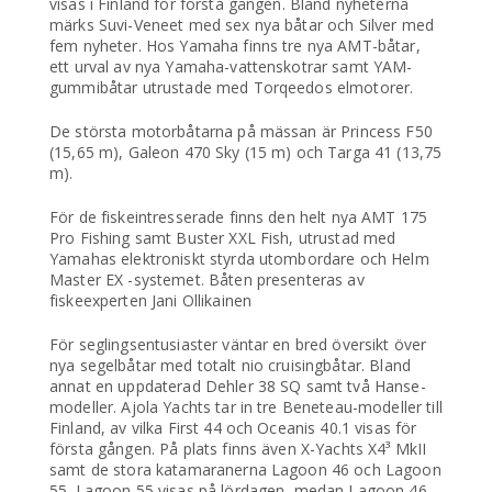
visas i Finland för första gången. Bland nyheterna
märks Suvi-Veneet med sex nya båtar och Silver med
fem nyheter. Hos Yamaha finns tre nya AMT-båtar,
ett urval av nya Yamaha-vattenskotrar samt YAM-
gummibåtar utrustade med Torqeedos elmotorer.
De största motorbåtarna på mässan är Princess F50
(15,65 m), Galeon 470 Sky (15 m) och Targa 41 (13,75
m).
För de fiskeintresserade finns den helt nya AMT 175
Pro Fishing samt Buster XXL Fish, utrustad med
Yamahas elektroniskt styrda utombordare och Helm
Master EX -systemet. Båten presenteras av
fiskeexperten Jani Ollikainen
För seglingsentusiaster väntar en bred översikt över
nya segelbåtar med totalt nio cruisingbåtar. Bland
annat en uppdaterad Dehler 38 SQ samt två Hanse-
modeller. Ajola Yachts tar in tre Beneteau-modeller till
Finland, av vilka First 44 och Oceanis 40.1 visas för
första gången. På plats finns även X-Yachts X4³ MkII
samt de stora katamaranerna Lagoon 46 och Lagoon
55. Lagoon 55 visas på lördagen, medan Lagoon 46