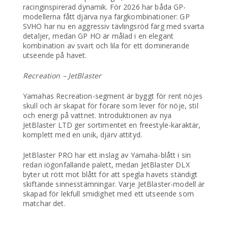
racinginspirerad dynamik. För 2026 har båda GP-
modellerna fått djärva nya färgkombinationer: GP
SVHO har nu en aggressiv tävlingsröd färg med svarta
detaljer, medan GP HO är målad i en elegant
kombination av svart och lila för ett dominerande
utseende på havet.
Recreation – JetBlaster
Yamahas Recreation-segment är byggt för rent nöjes
skull och är skapat för förare som lever för nöje, stil
och energi på vattnet. Introduktionen av nya
JetBlaster LTD ger sortimentet en freestyle-karaktär,
komplett med en unik, djärv attityd.
JetBlaster PRO har ett inslag av Yamaha-blått i sin
redan iögonfallande palett, medan JetBlaster DLX
byter ut rött mot blått för att spegla havets ständigt
skiftande sinnesstämningar. Varje JetBlaster-modell är
skapad för lekfull smidighet med ett utseende som
matchar det.