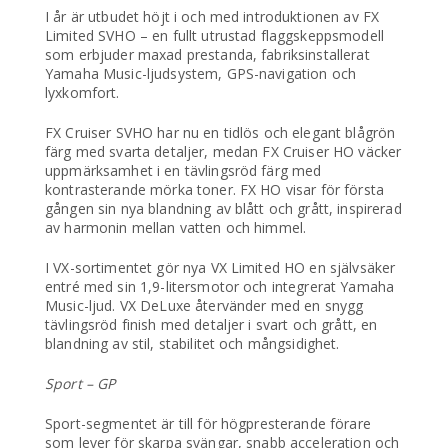
I år är utbudet höjt i och med introduktionen av FX
Limited SVHO – en fullt utrustad flaggskeppsmodell
som erbjuder maxad prestanda, fabriksinstallerat
Yamaha Music-ljudsystem, GPS-navigation och
lyxkomfort.
FX Cruiser SVHO har nu en tidlös och elegant blågrön
färg med svarta detaljer, medan FX Cruiser HO väcker
uppmärksamhet i en tävlingsröd färg med
kontrasterande mörka toner. FX HO visar för första
gången sin nya blandning av blått och grått, inspirerad
av harmonin mellan vatten och himmel.
I VX-sortimentet gör nya VX Limited HO en självsäker
entré med sin 1,9-litersmotor och integrerat Yamaha
Music-ljud. VX DeLuxe återvänder med en snygg
tävlingsröd finish med detaljer i svart och grått, en
blandning av stil, stabilitet och mångsidighet.
Sport – GP
Sport-segmentet är till för högpresterande förare
som lever för skarpa svängar, snabb acceleration och