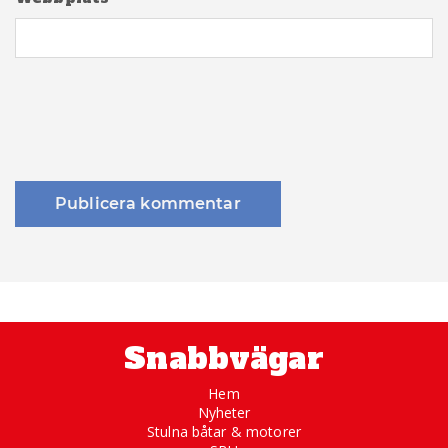
Snabbvägar
Hem
Nyheter
Stulna båtar & motorer