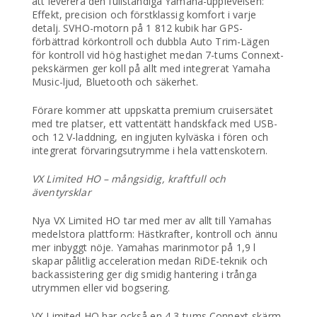
att leverera den fullständiga Yamaha-upplevelsen:
Effekt, precision och förstklassig komfort i varje
detalj. SVHO-motorn på 1 812 kubik har GPS-
förbättrad körkontroll och dubbla Auto Trim-Lägen
för kontroll vid hög hastighet medan 7-tums Connext-
pekskärmen ger koll på allt med integrerat Yamaha
Music-ljud, Bluetooth och säkerhet.
Förare kommer att uppskatta premium cruisersätet
med tre platser, ett vattentätt handskfack med USB-
och 12 V-laddning, en ingjuten kylväska i fören och
integrerat förvaringsutrymme i hela vattenskotern.
VX Limited HO – mångsidig, kraftfull och
äventyrsklar
Nya VX Limited HO tar med mer av allt till Yamahas
medelstora plattform: Hästkrafter, kontroll och ännu
mer inbyggt nöje. Yamahas marinmotor på 1,9 l
skapar pålitlig acceleration medan RiDE-teknik och
backassistering ger dig smidig hantering i trånga
utrymmen eller vid bogsering.
VX Limited HO har också en 4,3-tums Connext-skärm