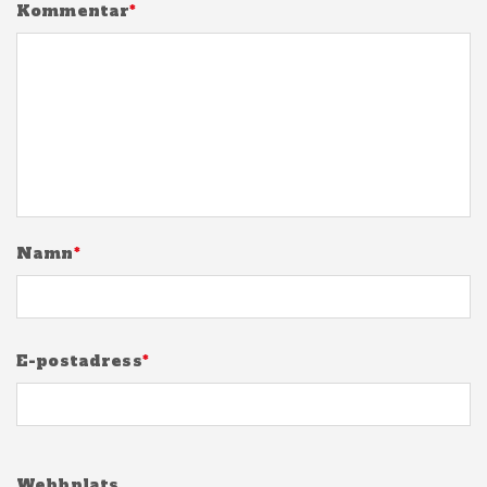
Kommentar
*
Namn
*
E-postadress
*
Webbplats