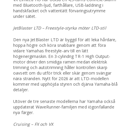
med Bluetooth-ljud, farthållare, USB-laddning i
handskfacket och vattentätt förvaringsutrymme
under sätet.
JetBlaster LTD – Freestyle-styrka möter LTD-stil
Den nya JetBlaster LTD är byggd för att leka hårdare,
hoppa högre och köra snabbare genom att föra
vidare Yamahas freestyle-arv till en lätt
högenergimaskin. En 3-cylindrig TR-1 High Output-
motor driver den smidiga ramen medan elektrisk
trimning och autotrimning håller kontrollen skarp
oavsett om du utför trick eller skär genom svängar
nära stranden. Nytt för 2026 är att LTD-modellen
kommer med upphöjda styren och djärva Yamaha-blå
detaljer.
Utöver de tre senaste modellerna har Yamaha också
uppdaterat WaveRunner-familjen med iögonfallande
nya färger.
Cruising – FX och VX