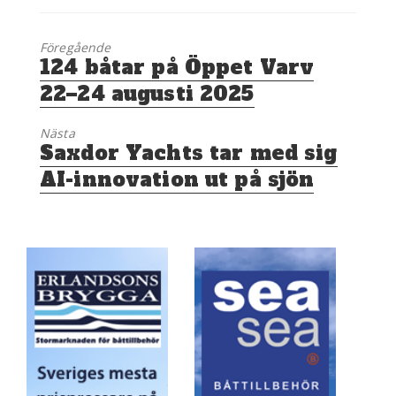
Föregående
Föregående
124 båtar på Öppet Varv
inlägg:
22–24 augusti 2025
Nästa
Nästa
Saxdor Yachts tar med sig
inlägg:
AI-innovation ut på sjön