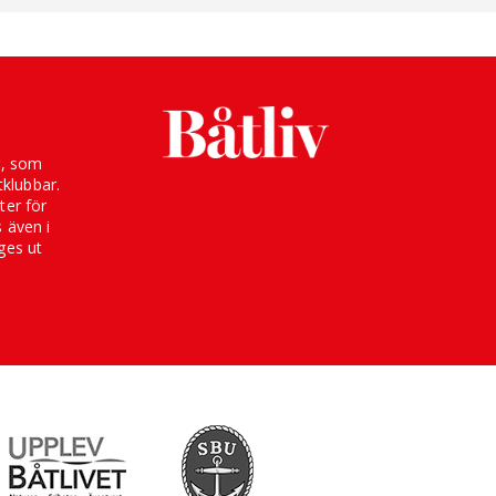
g, som
klubbar.
ter för
s även i
ges ut