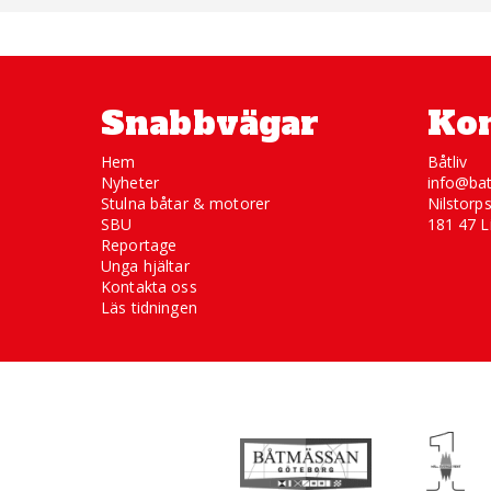
Snabbvägar
Kon
Hem
Båtliv
Nyheter
info@bat
Stulna båtar & motorer
Nilstorp
SBU
181 47 L
Reportage
Unga hjältar
Kontakta oss
Läs tidningen