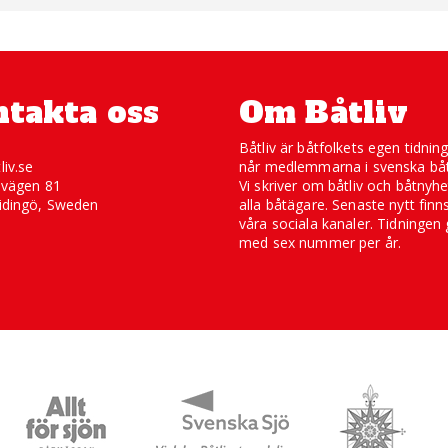
takta oss
Om Båtliv
Båtliv är båtfolkets egen tidnin
liv.se
når medlemmarna i svenska båt
svägen 81
Vi skriver om båtliv och båtnyhe
idingö, Sweden
alla båtägare. Senaste nytt finn
våra sociala kanaler. Tidningen 
med sex nummer per år.