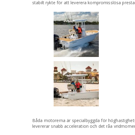
stabilt rykte för att leverera kompromisslösa pres
Båda motorerna är specialbyggda för höghastighetsk
levererar snabb acceleration och det råa vridmomen