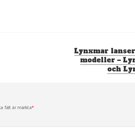
Nästa
Lynxmar lanser
inlägg:
modeller – L
och Ly
ka fält är märkta
*