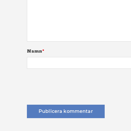
Namn
*