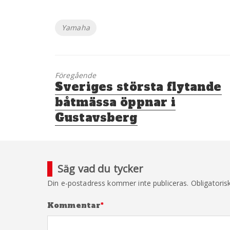
Etiketter
Yamaha
Föregående
Föregående
Sveriges största flytande
inlägg:
båtmässa öppnar i
Gustavsberg
Säg vad du tycker
Din e-postadress kommer inte publiceras.
Obligatoris
Kommentar
*