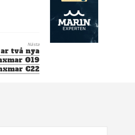
Nästa
ar två nya
ynxmar O19
nxmar C22