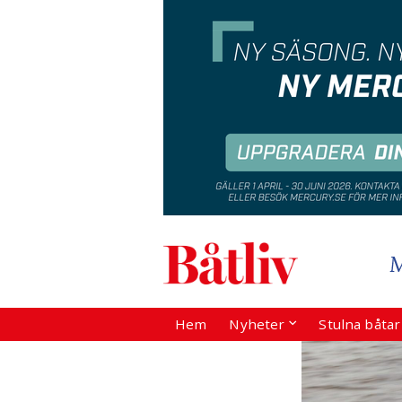
Hem
Nyheter
Stulna båta