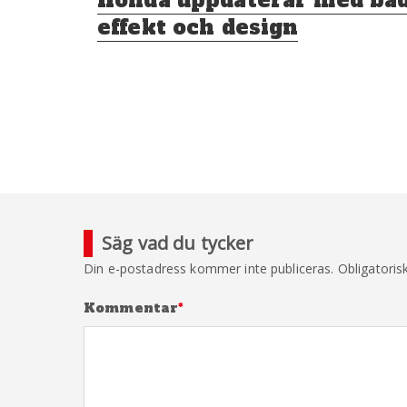
inlägg:
effekt och design
Säg vad du tycker
Din e-postadress kommer inte publiceras.
Obligatoris
Kommentar
*