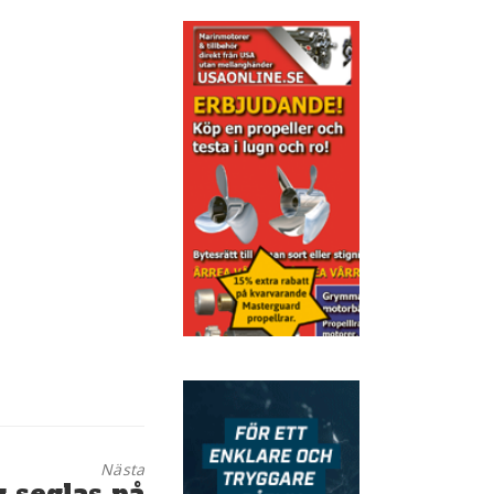
Nästa
 seglas på