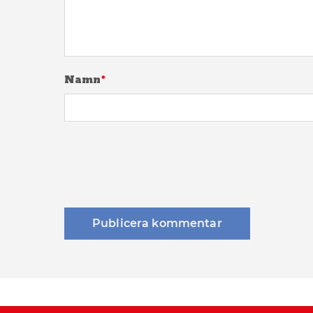
Namn
*