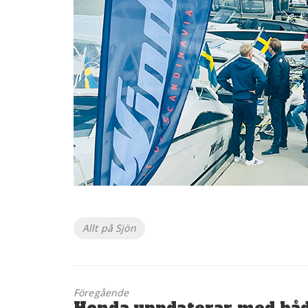
Etiketter
Allt på Sjön
Föregående
Föregående
Honda uppdaterar med bå