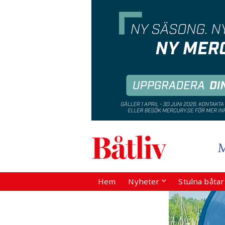
Hem
Nyheter
Stulna båta