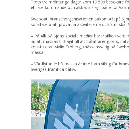
Trots tre molntunga dagar kom 18 500 besökare för a
ett återkommande och älskat inslag, både för Värm
Sweboat, branschorganisationen bakom Allt på Sjö
konstatera att prova-på aktiviteterna och Stridsbå
– På Allt på Sjöns sociala medier har trafiken varit 
nu att mässan bidragit till att båtaffärer gjorts, nä
konstaterar Malin Troberg, mässansvarig på Sweboa
mässa.
– Vår flytande båtmässa är inte bara viktig för br
Sveriges framtida båtliv.