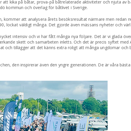
tt kika på båtar, prova-på båtrelaterade aktiviteter och njuta av b
dö kommun och överlag för båtlivet i Sverige.
n, kommer att analysera årets besöksresultat närmare men redan n
t 90, lockat väldigt många. Det gjorde även mässans nyheter och vär
mycket intensiv och vi har fått många nya följare. Det är vi glada öve
tverkande skett och samarbeten inletts. Och det är precis syftet med A
t och tillägger att det känns extra roligt att många ungdomar och 
anschen, den inspirerar även den yngre generationen. De är våra bäs