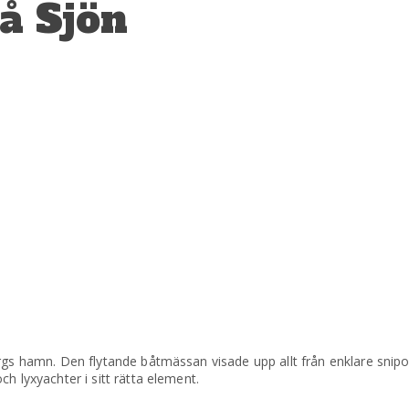
på Sjön
gs hamn. Den flytande båtmässan visade upp allt från enklare snipor 
h lyxyachter i sitt rätta element.