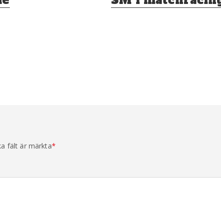
inlägg:
ka fält är märkta
*