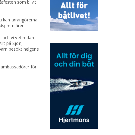
åtfesten som blivit
u kan arrangörerna
ldspremiärer.
r och vi vet redan
llt på Sjön,
barn besökt helgens
ta ambassadörer för