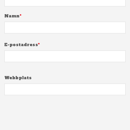
Namn
*
E-postadress
*
Webbplats