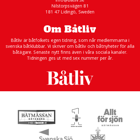
Nilstorpsvägen 81
181 47 Lidingö, Sweden
Om Båtliv
Båtliv är båtfolkets egen tidning, som når medlemmarna i
svenska båtklubbar. Vi skriver om båtliv och båtnyheter för alla
båtägare. Senaste nytt finns även i våra sociala kanaler.
Tidningen ges ut med sex nummer per år.