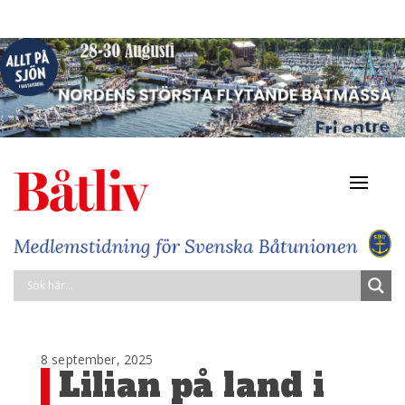
Navigat
av/på
8 september, 2025
Lilian på land i