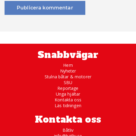
Snabbvägar
Hem
Nyheter
Stulna båtar & motorer
SBU
Reportage
Unga hjältar
Kontakta oss
Läs tidningen
Kontakta oss
Båtliv
info@batliv.se