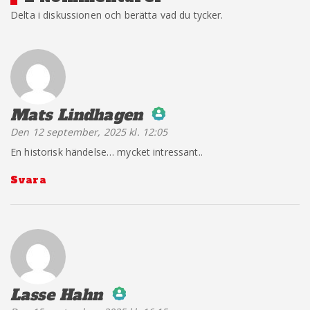
Delta i diskussionen och berätta vad du tycker.
Mats Lindhagen
säger:
Den 12 september, 2025 kl. 12:05
The Real Person Badge!
En historisk händelse… mycket intressant..
Svara
Anti-Spam by CleanTalk
Lasse Hahn
säger: