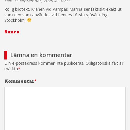
Den 15 september, 2025 kl. 16:15
The Real Person Badge!
Rolig bildtext. Kranen vid Pampas Marina ser faktiskt exakt ut
som den som användes vid hennes första sjösättning i
Stockholm.
Svara
Anti-Spam by CleanTalk
Lämna en kommentar
Din e-postadress kommer inte publiceras.
Obligatoriska fält är
märkta
*
Kommentar
*