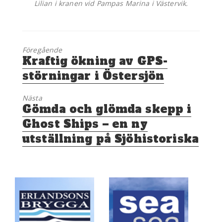
Lilian i kranen vid Pampas Marina i Västervik.
Föregående
Föregående
Kraftig ökning av GPS-
inlägg:
störningar i Östersjön
Nästa
Nästa
Gömda och glömda skepp i
inlägg:
Ghost Ships – en ny
utställning på Sjöhistoriska