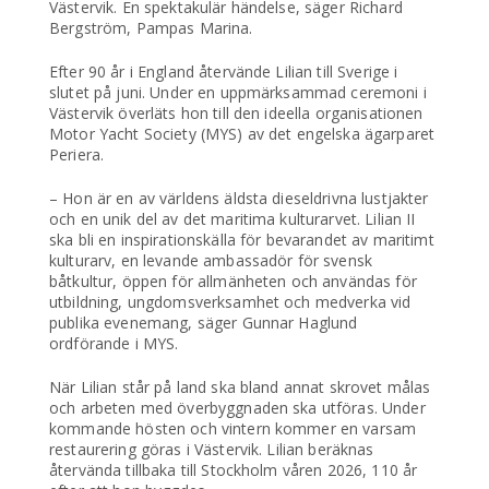
Västervik. En spektakulär händelse, säger Richard
Bergström, Pampas Marina.
Efter 90 år i England återvände Lilian till Sverige i
slutet på juni. Under en uppmärksammad ceremoni i
Västervik överläts hon till den ideella organisationen
Motor Yacht Society (MYS) av det engelska ägarparet
Periera.
– Hon är en av världens äldsta dieseldrivna lustjakter
och en unik del av det maritima kulturarvet. Lilian II
ska bli en inspirationskälla för bevarandet av maritimt
kulturarv, en levande ambassadör för svensk
båtkultur, öppen för allmänheten och användas för
utbildning, ungdomsverksamhet och medverka vid
publika evenemang, säger Gunnar Haglund
ordförande i MYS.
När Lilian står på land ska bland annat skrovet målas
och arbeten med överbyggnaden ska utföras. Under
kommande hösten och vintern kommer en varsam
restaurering göras i Västervik. Lilian beräknas
återvända tillbaka till Stockholm våren 2026, 110 år