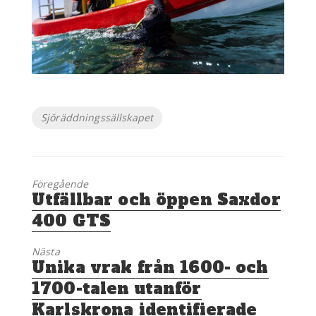
Etiketter
Sjöräddningssällskapet
Föregående
Föregående
Utfällbar och öppen Saxdor
inlägg:
400 GTS
Nästa
Nästa
Unika vrak från 1600- och
inlägg:
1700-talen utanför
Karlskrona identifierade