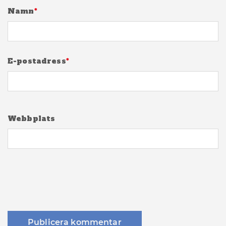
Namn
*
E-postadress
*
Webbplats