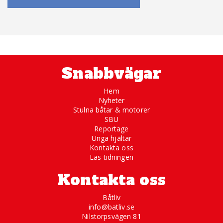
Snabbvägar
Hem
Nyheter
Stulna båtar & motorer
SBU
Reportage
Unga hjältar
Kontakta oss
Läs tidningen
Kontakta oss
Båtliv
info@batliv.se
Nilstorpsvägen 81