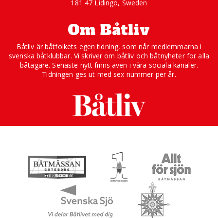
181 47 Lidingö, Sweden
Om Båtliv
Båtliv är båtfolkets egen tidning, som når medlemmarna i
svenska båtklubbar. Vi skriver om båtliv och båtnyheter för alla
båtägare. Senaste nytt finns även i våra sociala kanaler.
Tidningen ges ut med sex nummer per år.