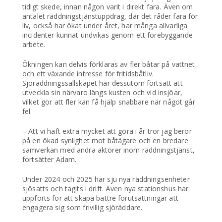
tidigt skede, innan någon varit i direkt fara. Även om
antalet räddningstjänstuppdrag, där det råder fara för
liv, också har ökat under året, har många allvarliga
incidenter kunnat undvikas genom ett förebyggande
arbete.
Ökningen kan delvis förklaras av fler båtar på vattnet
och ett växande intresse för fritidsbåtliv.
Sjöräddningssällskapet har dessutom fortsatt att
utveckla sin närvaro längs kusten och vid insjöar,
vilket gör att fler kan få hjälp snabbare när något går
fel.
– Att vi haft extra mycket att göra i år tror jag beror
på en ökad synlighet mot båtägare och en bredare
samverkan med andra aktörer inom räddningstjänst,
fortsätter Adam.
Under 2024 och 2025 har sju nya räddningsenheter
sjösatts och tagits i drift. Även nya stationshus har
uppförts för att skapa bättre förutsättningar att
engagera sig som frivillig sjöräddare.