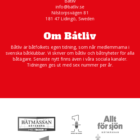
Båtliv
info@batliv.se
Nilstorpsvägen 81
181 47 Lidingö, Sweden
Om Båtliv
Båtliv är båtfolkets egen tidning, som når medlemmarna i
svenska båtklubbar. Vi skriver om båtliv och båtnyheter för alla
båtägare. Senaste nytt finns även i våra sociala kanaler.
Tidningen ges ut med sex nummer per år.