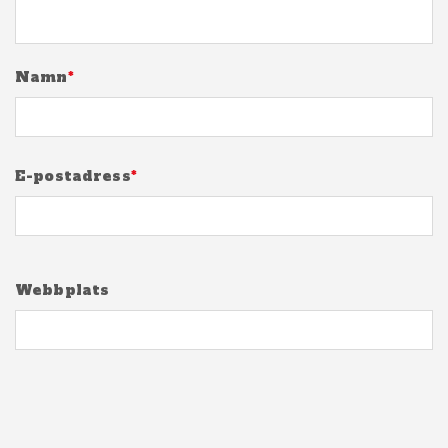
Namn
*
E-postadress
*
Webbplats