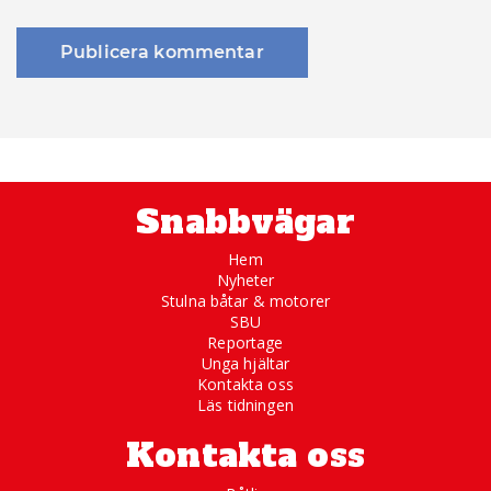
Snabbvägar
Hem
Nyheter
Stulna båtar & motorer
SBU
Reportage
Unga hjältar
Kontakta oss
Läs tidningen
Kontakta oss