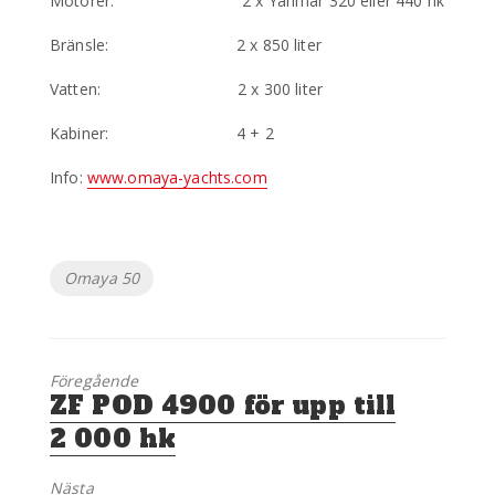
Motorer: 2 x Yanmar 320 eller 440 hk
Bränsle: 2 x 850 liter
Vatten: 2 x 300 liter
Kabiner: 4 + 2
Info:
www.omaya-yachts.com
Etiketter
Omaya 50
Föregående
Föregående
ZF POD 4900 för upp till
inlägg:
2 000 hk
Nästa