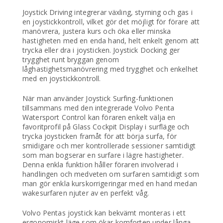
Joystick Driving integrerar växling, styrning och gas i
en joystickkontroll, vilket gör det möjligt för förare att
manövrera, justera kurs och öka eller minska
hastigheten med en enda hand, helt enkelt genom att
trycka eller dra i joysticken. Joystick Docking ger
trygghet runt bryggan genom
låghastighetsmanövrering med trygghet och enkelhet
med en joystickkontroll.
När man använder Joystick Surfing-funktionen
tillsammans med den integrerade Volvo Penta
Watersport Control kan föraren enkelt välja en
favoritprofil på Glass Cockpit Display i surfläge och
trycka joysticken framåt för att börja surfa, för
smidigare och mer kontrollerade sessioner samtidigt
som man bogserar en surfare i lägre hastigheter.
Denna enkla funktion håller föraren involverad i
handlingen och medveten om surfaren samtidigt som
man gör enkla kurskorrigeringar med en hand medan
wakesurfaren njuter av en perfekt våg.
Volvo Pentas joystick kan bekvämt monteras i ett
ergonomiskt läge som ökar komforten under långa