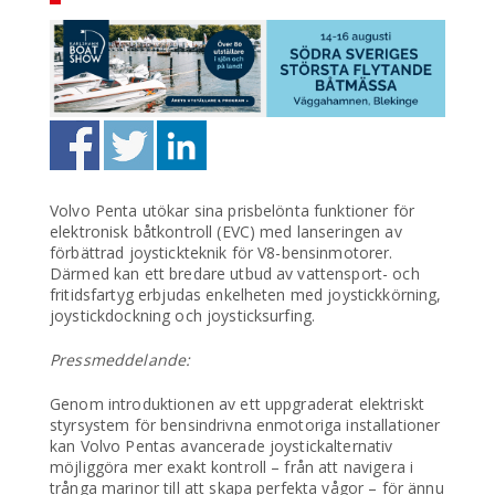
Volvo Penta utökar sina prisbelönta funktioner för
elektronisk båtkontroll (EVC) med lanseringen av
förbättrad joystickteknik för V8-bensinmotorer.
Därmed kan ett bredare utbud av vattensport- och
fritidsfartyg erbjudas enkelheten med joystickkörning,
joystickdockning och joysticksurfing.
Pressmeddelande:
Genom introduktionen av ett uppgraderat elektriskt
styrsystem för bensindrivna enmotoriga installationer
kan Volvo Pentas avancerade joystickalternativ
möjliggöra mer exakt kontroll – från att navigera i
trånga marinor till att skapa perfekta vågor – för ännu