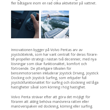
fler båtägare inom en rad olika aktiviteter på vattnet.
Innovationen bygger på Volvo Pentas arv av
joystickteknik, som har varit centralt för deras förare-
till-propeller-strategi i nästan två decennier, med nya
lösningar som ökar funktionalitet, komfort och
förtroende. De ytterligare tillvalen för
bensinmotorserien inkluderar Joystick Driving, Joystick
Docking och Joystick Surfing, som erbjuder full
joystickfunktionalitet för surfing och dockning vid låga
hastigheter såväl som körning i hög hastighet.
Volvo Penta strävar efter att göra det möjligt för
föraren att aldrig behöva manövrera ratten eller
manöverspaken vid dockning, körning eller surfing.