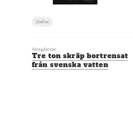
Etiketter
Zodiac
Föregående
Föregående
Tre ton skräp bortrensat
inlägg:
från svenska vatten