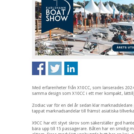
Med erfarenheter från X10CC, som lanserades 2024,
samma design som X10CC i ett mer kompakt, lättill
Zodiac var för en del år sedan klar marknadsleda
tappat marknadsandelar till främst asiatiska tillver
X9CC har ett styvt skrov som säkerställer god hanter
bära upp till 15 passagerare. Båten har en smidig m