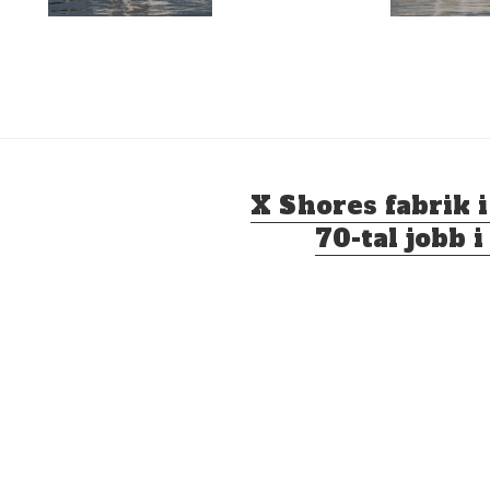
Nästa
X Shores fabrik 
inlägg:
70-tal jobb 