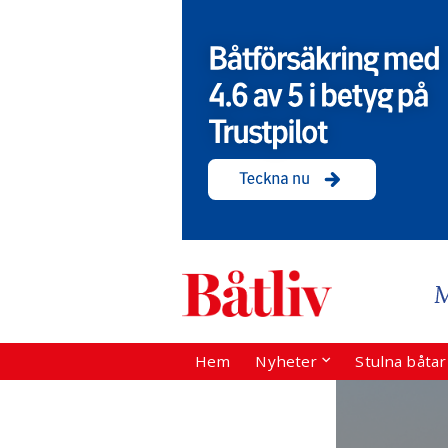
Hem
Nyheter
Stulna båta