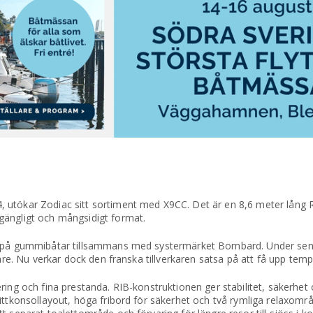
 utökar Zodiac sitt sortiment med X9CC. Det är en 8,6 meter lång
gängligt och mångsidigt format.
re på gummibåtar tillsammans med systermärket Bombard. Under sen
kare. Nu verkar dock den franska tillverkaren satsa på att få upp temp
ing och fina prestanda. RIB-konstruktionen ger stabilitet, säkerhet 
ittkonsollayout, höga fribord för säkerhet och två rymliga relaxomr