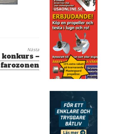
Nästa
i konkurs –
i farozonen