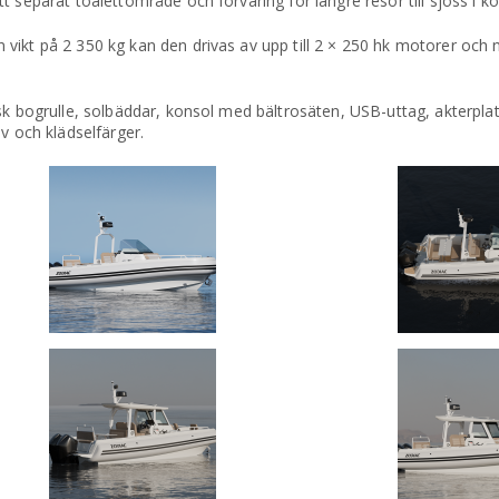
 separat toalettområde och förvaring för längre resor till sjöss i k
vikt på 2 350 kg kan den drivas av upp till 2 × 250 hk motorer och 
.
isk bogrulle, solbäddar, konsol med bältrosäten, USB-uttag, akterpl
v och klädselfärger.