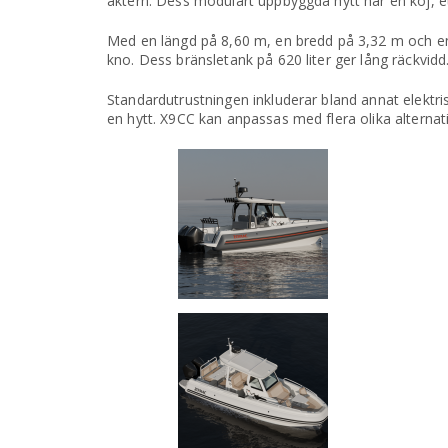
aktern. Dess modulärt uppbyggda hytt har en koj, ett
Med en längd på 8,60 m, en bredd på 3,32 m och en 
kno. Dess bränsletank på 620 liter ger lång räckvidd
Standardutrustningen inkluderar bland annat elektr
en hytt. X9CC kan anpassas med flera olika alternati