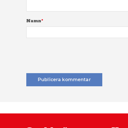
Namn
*