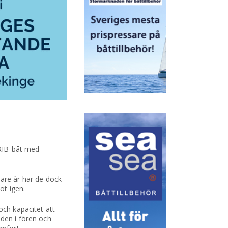
 RIB-båt med
are år har de dock
ot igen.
och kapacitet att
åden i fören och