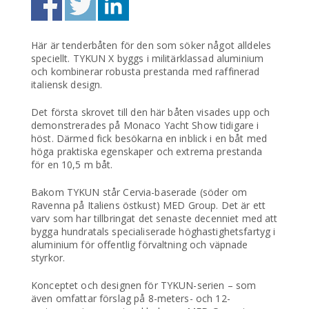
Här är tenderbåten för den som söker något alldeles
speciellt. TYKUN X byggs i militärklassad aluminium
och kombinerar robusta prestanda med raffinerad
italiensk design.
Det första skrovet till den här båten visades upp och
demonstrerades på Monaco Yacht Show tidigare i
höst. Därmed fick besökarna en inblick i en båt med
höga praktiska egenskaper och extrema prestanda
för en 10,5 m båt.
Bakom TYKUN står Cervia-baserade (söder om
Ravenna på Italiens östkust) MED Group. Det är ett
varv som har tillbringat det senaste decenniet med att
bygga hundratals specialiserade höghastighetsfartyg i
aluminium för offentlig förvaltning och väpnade
styrkor.
Konceptet och designen för TYKUN-serien – som
även omfattar förslag på 8-meters- och 12-