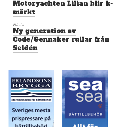
Föregående
Motoryachten Lilian blir k-
inlägg:
märkt
Nästa
Nästa
Ny generation av
inlägg:
Code/Gennaker rullar från
Seldén