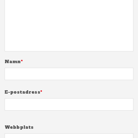
Namn
*
E-postadress
*
Webbplats