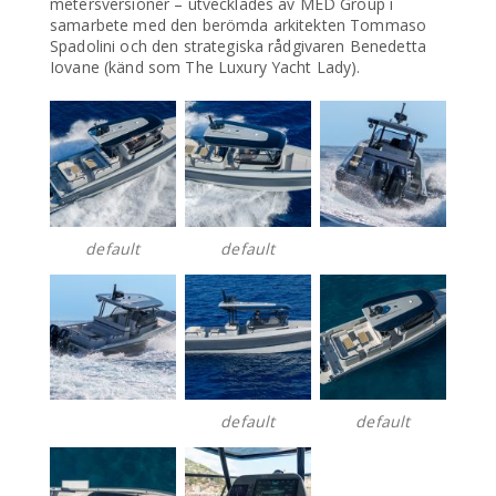
metersversioner – utvecklades av MED Group i
samarbete med den berömda arkitekten Tommaso
Spadolini och den strategiska rådgivaren Benedetta
Iovane (känd som The Luxury Yacht Lady).
default
default
default
default