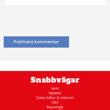
Snabbvägar
Hem
Nyheter
Stulna båtar & motorer
SBU
Reportage