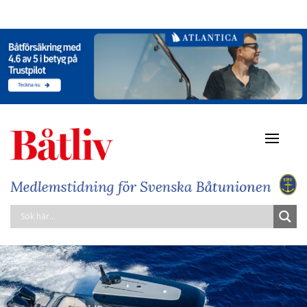
Navigat
av/på