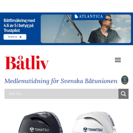
Navigat
av/på