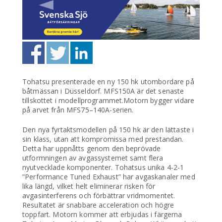
Tohatsu presenterade en ny 150 hk utombordare på
båtmässan i Düsseldorf. MFS150A är det senaste
tillskottet i modellprogrammet.Motorn bygger vidare
på arvet från MFS75–140A-serien.
Den nya fyrtaktsmodellen på 150 hk är den lättaste i
sin klass, utan att kompromissa med prestandan.
Detta har uppnåtts genom den beprövade
utformningen av avgassystemet samt flera
nyutvecklade komponenter. Tohatsus unika 4-2-1
”Performance Tuned Exhaust” har avgaskanaler med
lika längd, vilket helt eliminerar risken för
avgasinterferens och förbättrar vridmomentet.
Resultatet är snabbare acceleration och högre
toppfart. Motorn kommer att erbjudas i färgerna