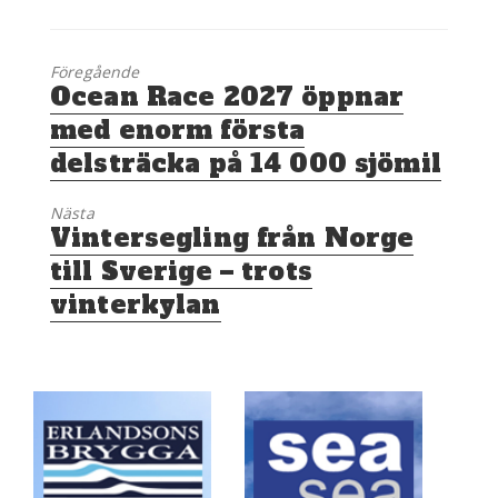
Föregående
Föregående
Ocean Race 2027 öppnar
inlägg:
med enorm första
delsträcka på 14 000 sjömil
Nästa
Nästa
Vintersegling från Norge
inlägg:
till Sverige – trots
vinterkylan