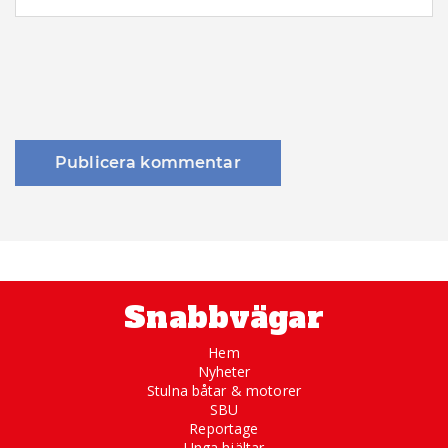
Snabbvägar
Hem
Nyheter
Stulna båtar & motorer
SBU
Reportage
Unga hjältar