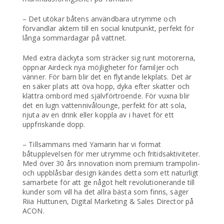
– Det utökar båtens användbara utrymme och
förvandlar aktern till en social knutpunkt, perfekt för
långa sommardagar på vattnet.
Med extra däckyta som sträcker sig runt motorerna,
öppnar Airdeck nya möjligheter för familjer och
vänner. För barn blir det en flytande lekplats. Det är
en säker plats att öva hopp, dyka efter skatter och
klättra ombord med självförtroende. För vuxna blir
det en lugn vattennivålounge, perfekt för att sola,
njuta av en drink eller koppla av i havet för ett
uppfriskande dopp.
– Tillsammans med Yamarin har vi format
båtupplevelsen för mer utrymme och fritidsaktiviteter.
Med över 30 års innovation inom premium trampolin-
och uppblåsbar design kändes detta som ett naturligt
samarbete för att ge något helt revolutionerande till
kunder som vill ha det allra bästa som finns, säger
Riia Huttunen, Digital Marketing & Sales Director på
ACON.