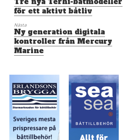
Tre nya Terhi-båtmodeller
inlägg:
för ett aktivt båtliv
Nästa
Nästa
Ny generation digitala
inlägg:
kontroller från Mercury
Marine