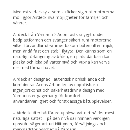
Med extra däcksyta som sträcker sig runt motorerna
möjliggör Airdeck nya möjligheter för familjer och
vänner.
Airdeck från Yamarin × Acon fästs snyggt under
badplattformen och svänger säkert runt motorerna,
vilket förvandlar utrymmet bakom båten till en mjuk,
men ändå fast och stabil flytyta. Den känns som en
naturlig förlängning av båten, en plats där barn kan
plaska och leka på vattennivå och vuxna kan varva
ner med tårna i havet.
Airdeck är designad i autentisk nordisk anda och
kombinerar Acons årtionden av uppblåsbara
ingenjörskonst och säkerhetsdrivna design med
Yamarins engagemang för komfort,
användarvänlighet och förstklassiga båtupplevelser.
– Airdeck låter båtförare uppleva vattnet på det mest
naturliga sättet – på den nivå där minnen verkligen
uppstår, säger Artturi Niittynen, försäljnings- och
marknadsföringschef på Yamarin.