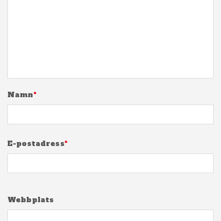
Namn
*
E-postadress
*
Webbplats