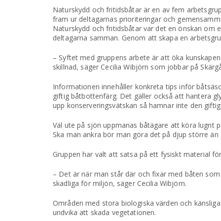
Naturskydd och fritidsbåtar är en av fem arbetsgru
fram ur deltagarnas prioriteringar och gemensamma 
Naturskydd och fritidsbåtar var det en önskan om e
deltagarna samman. Genom att skapa en arbetsgrup
– Syftet med gruppens arbete är att öka kunskapen 
skillnad, säger Cecilia Wibjörn som jobbar på Skärgå
Informationen innehåller konkreta tips inför båtsäson
giftig båtbottenfärg. Det gäller också att hantera g
upp konserveringsvätskan så hamnar inte den giftiga
Väl ute på sjön uppmanas båtägare att köra lugnt 
Ska man ankra bör man göra det på djup större än s
Gruppen har valt att satsa på ett fysiskt material för
– Det är när man står där och fixar med båten s
skadliga för miljön, säger Cecilia Wibjörn.
Områden med stora biologiska värden och känsliga 
undvika att skada vegetationen.