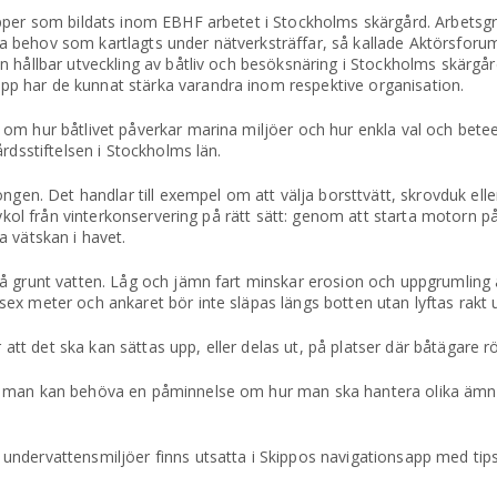
pper som bildats inom EBHF arbetet i Stockholms skärgård. Arbetsgr
behov som kartlagts under nätverksträffar, så kallade Aktörsforum
n hållbar utveckling av båtliv och besöksnäring i Stockholms skärgå
p har de kunnat stärka varandra inom respektive organisation.
om hur båtlivet påverkar marina miljöer och hur enkla val och bete
rdsstiftelsen i Stockholms län.
gen. Det handlar till exempel om att välja borsttvätt, skrovduk eller b
lykol från vinterkonservering på rätt sätt: genom att starta motorn 
 vätskan i havet.
på grunt vatten. Låg och jämn fart minskar erosion och uppgrumling
ex meter och ankaret bör inte släpas längs botten utan lyftas rakt 
 att det ska kan sättas upp, eller delas ut, på platser där båtägare rö
om man kan behöva en påminnelse om hur man ska hantera olika äm
undervattensmiljöer finns utsatta i Skippos navigationsapp med tip