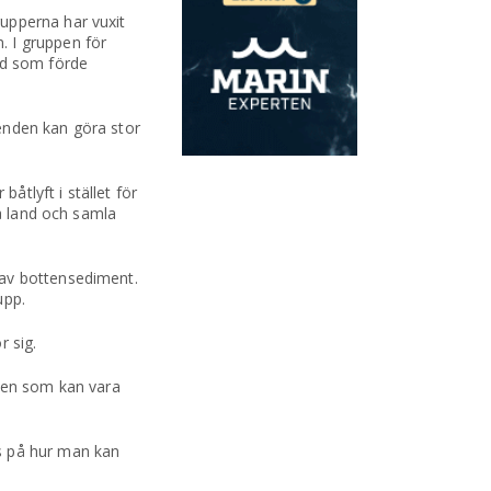
upperna har vuxit
. I gruppen för
rd som förde
enden kan göra stor
åtlyft i stället för
på land och samla
 av bottensediment.
upp.
r sig.
nen som kan vara
s på hur man kan