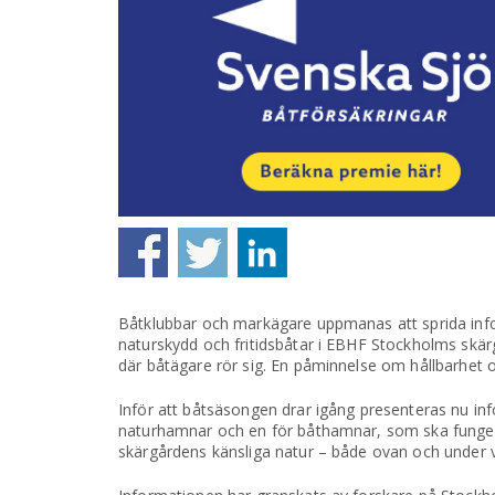
Båtklubbar och markägare uppmanas att sprida infor
naturskydd och fritidsbåtar i EBHF Stockholms skärg
där båtägare rör sig. En påminnelse om hållbarhet
Inför att båtsäsongen drar igång presenteras nu info
naturhamnar och en för båthamnar, som ska fungera
skärgårdens känsliga natur – både ovan och under 