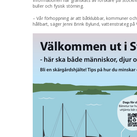
Informationen har granskats av forskare på Stockho
buller och fysisk störning.
– Vår förhoppning är att båtklubbar, kommuner och 
hållbart, säger Jenni Brink Bylund, vattenstrateg p