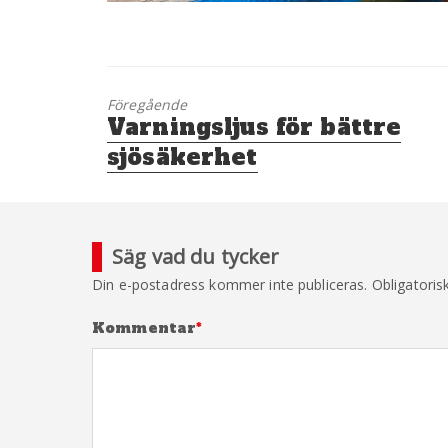
Föregående
Föregående
Varningsljus för bättre
inlägg:
sjösäkerhet
Säg vad du tycker
Din e-postadress kommer inte publiceras.
Obligatoris
Kommentar
*