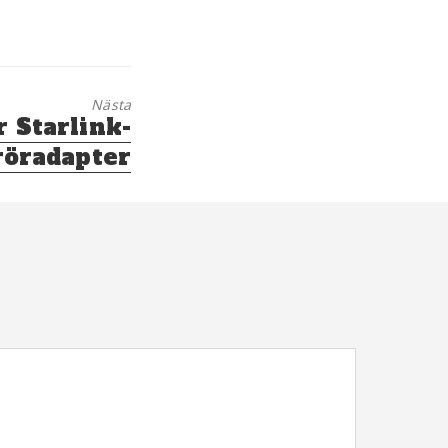
Nästa
r Starlink-
röradapter