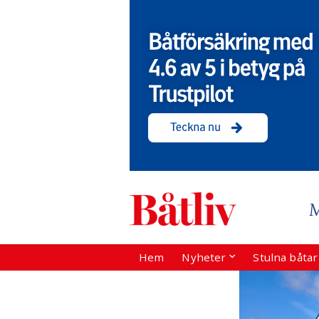
Hem
Nyheter
Stulna båta