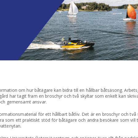
mation om hur båtägare kan bidra till en hållbar båtsäsong. Arbet
ård har tagit fram en broschyr och två skyltar som enkelt kan skriv
 och gemensamt ansvar.
rmationsmaterial för ett hållbart båtliv. Det är en broschyr och två s
 som ett praktiskt stöd för båtägare och andra besökare som vill t
vattenytan.