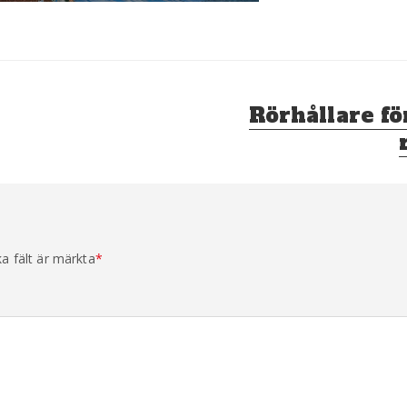
Nästa
Rörhållare fö
inlägg:
ka fält är märkta
*