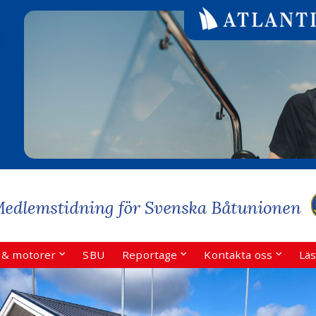
r & motorer
SBU
Reportage
Kontakta oss
Läs