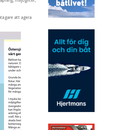
pning, miljögifter,
åtägare att agera