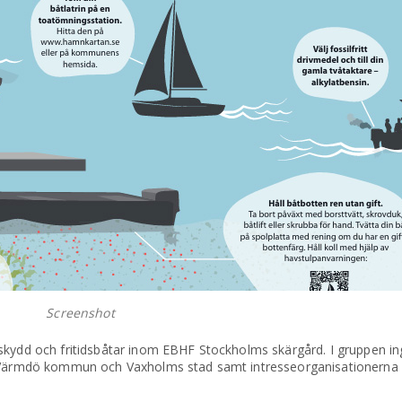
Screenshot
rskydd och fritidsbåtar inom EBHF Stockholms skärgård. I gruppen i
n, Värmdö kommun och Vaxholms stad samt intresseorganisationerna