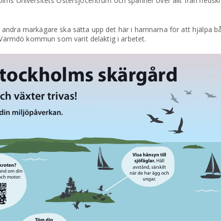
lms Universitets Östersjöcentrum och spänner över allt från nedskrä
andra markägare ska sätta upp det här i hamnarna för att hjälpa b
å Värmdö kommun som varit delaktig i arbetet.