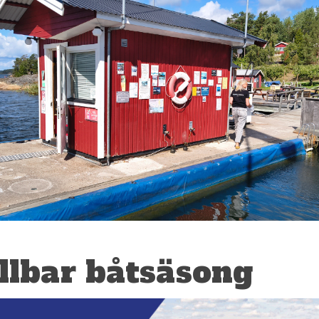
ållbar båtsäsong