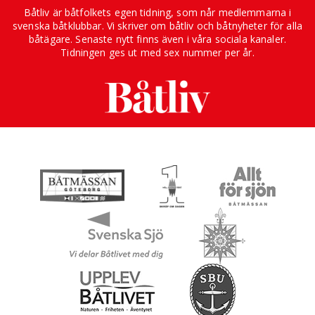
Båtliv är båtfolkets egen tidning, som når medlemmarna i
svenska båtklubbar. Vi skriver om båtliv och båtnyheter för alla
båtägare. Senaste nytt finns även i våra sociala kanaler.
Tidningen ges ut med sex nummer per år.