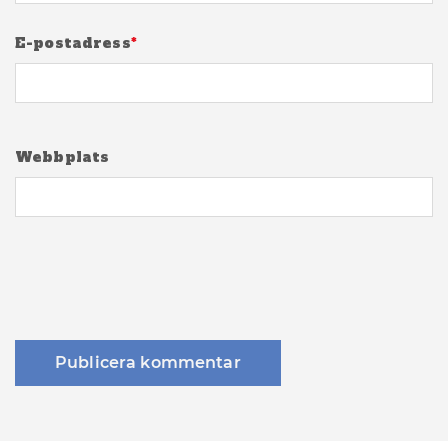
E-postadress
*
Webbplats