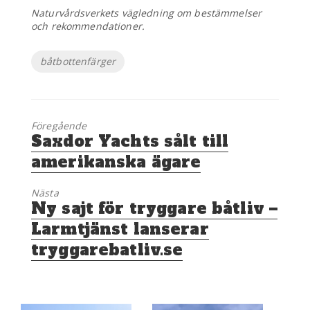
Naturvårdsverkets vägledning om bestämmelser
och rekommendationer.
Etiketter
båtbottenfärger
Föregående
Föregående
Saxdor Yachts sålt till
inlägg:
amerikanska ägare
Nästa
Nästa
Ny sajt för tryggare båtliv –
inlägg:
Larmtjänst lanserar
tryggarebatliv.se