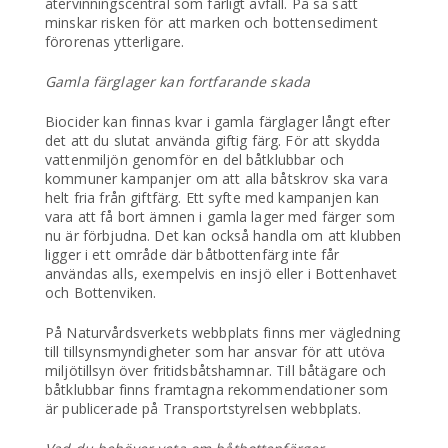
återvinningscentral som farligt avfall. På så sätt
minskar risken för att marken och bottensediment
förorenas ytterligare.
Gamla färglager kan fortfarande skada
Biocider kan finnas kvar i gamla färglager långt efter
det att du slutat använda giftig färg. För att skydda
vattenmiljön genomför en del båtklubbar och
kommuner kampanjer om att alla båtskrov ska vara
helt fria från giftfärg. Ett syfte med kampanjen kan
vara att få bort ämnen i gamla lager med färger som
nu är förbjudna. Det kan också handla om att klubben
ligger i ett område där båtbottenfärg inte får
användas alls, exempelvis en insjö eller i Bottenhavet
och Bottenviken.
På Naturvårdsverkets webbplats finns mer vägledning
till tillsynsmyndigheter som har ansvar för att utöva
miljötillsyn över fritidsbåtshamnar. Till båtägare och
båtklubbar finns framtagna rekommendationer som
är publicerade på Transportstyrelsen webbplats.