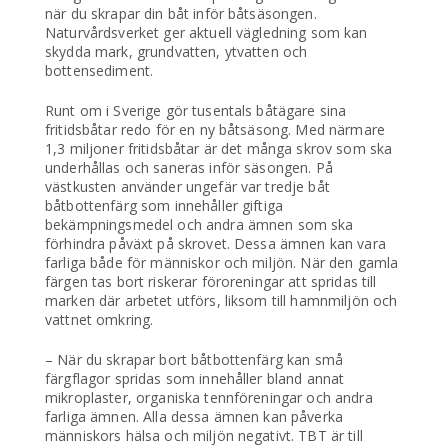
när du skrapar din båt inför båtsäsongen.
Naturvårdsverket ger aktuell vägledning som kan
skydda mark, grundvatten, ytvatten och
bottensediment.
Runt om i Sverige gör tusentals båtägare sina
fritidsbåtar redo för en ny båtsäsong. Med närmare
1,3 miljoner fritidsbåtar är det många skrov som ska
underhållas och saneras inför säsongen. På
västkusten använder ungefär var tredje båt
båtbottenfärg som innehåller giftiga
bekämpningsmedel och andra ämnen som ska
förhindra påväxt på skrovet. Dessa ämnen kan vara
farliga både för människor och miljön. När den gamla
färgen tas bort riskerar föroreningar att spridas till
marken där arbetet utförs, liksom till hamnmiljön och
vattnet omkring.
– När du skrapar bort båtbottenfärg kan små
färgflagor spridas som innehåller bland annat
mikroplaster, organiska tennföreningar och andra
farliga ämnen. Alla dessa ämnen kan påverka
människors hälsa och miljön negativt. TBT är till