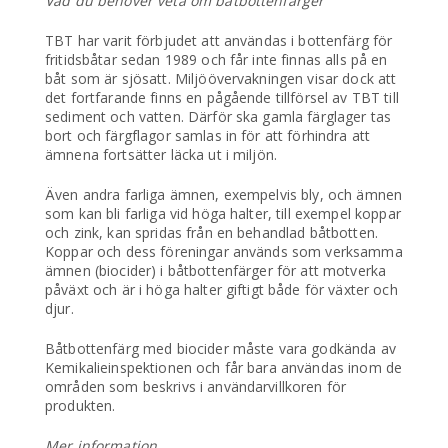
Vad du behöver veta om båtbottenfärger
TBT har varit förbjudet att användas i bottenfärg för
fritidsbåtar sedan 1989 och får inte finnas alls på en
båt som är sjösatt. Miljöövervakningen visar dock att
det fortfarande finns en pågående tillförsel av TBT till
sediment och vatten. Därför ska gamla färglager tas
bort och färgflagor samlas in för att förhindra att
ämnena fortsätter läcka ut i miljön.
Även andra farliga ämnen, exempelvis bly, och ämnen
som kan bli farliga vid höga halter, till exempel koppar
och zink, kan spridas från en behandlad båtbotten.
Koppar och dess föreningar används som verksamma
ämnen (biocider) i båtbottenfärger för att motverka
påväxt och är i höga halter giftigt både för växter och
djur.
Båtbottenfärg med biocider måste vara godkända av
Kemikalieinspektionen och får bara användas inom de
områden som beskrivs i användarvillkoren för
produkten.
Mer information