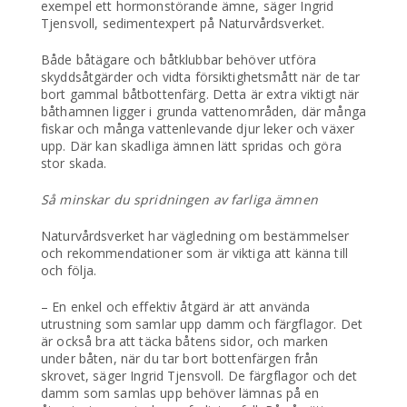
exempel ett hormonstörande ämne, säger Ingrid
Tjensvoll, sedimentexpert på Naturvårdsverket.
Både båtägare och båtklubbar behöver utföra
skyddsåtgärder och vidta försiktighetsmått när de tar
bort gammal båtbottenfärg. Detta är extra viktigt när
båthamnen ligger i grunda vattenområden, där många
fiskar och många vattenlevande djur leker och växer
upp. Där kan skadliga ämnen lätt spridas och göra
stor skada.
Så minskar du spridningen av farliga ämnen
Naturvårdsverket har vägledning om bestämmelser
och rekommendationer som är viktiga att känna till
och följa.
– En enkel och effektiv åtgärd är att använda
utrustning som samlar upp damm och färgflagor. Det
är också bra att täcka båtens sidor, och marken
under båten, när du tar bort bottenfärgen från
skrovet, säger Ingrid Tjensvoll. De färgflagor och det
damm som samlas upp behöver lämnas på en