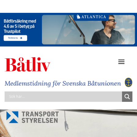
Navigat
av/på