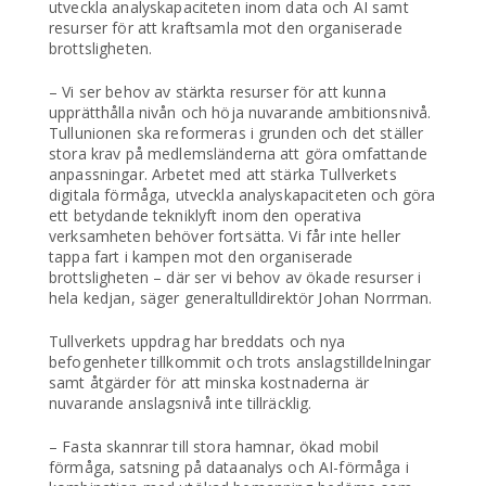
utveckla analyskapaciteten inom data och AI samt
resurser för att kraftsamla mot den organiserade
brottsligheten.
– Vi ser behov av stärkta resurser för att kunna
upprätthålla nivån och höja nuvarande ambitionsnivå.
Tullunionen ska reformeras i grunden och det ställer
stora krav på medlemsländerna att göra omfattande
anpassningar. Arbetet med att stärka Tullverkets
digitala förmåga, utveckla analyskapaciteten och göra
ett betydande tekniklyft inom den operativa
verksamheten behöver fortsätta. Vi får inte heller
tappa fart i kampen mot den organiserade
brottsligheten – där ser vi behov av ökade resurser i
hela kedjan, säger generaltulldirektör Johan Norrman.
Tullverkets uppdrag har breddats och nya
befogenheter tillkommit och trots anslagstilldelningar
samt åtgärder för att minska kostnaderna är
nuvarande anslagsnivå inte tillräcklig.
– Fasta skannrar till stora hamnar, ökad mobil
förmåga, satsning på dataanalys och AI-förmåga i