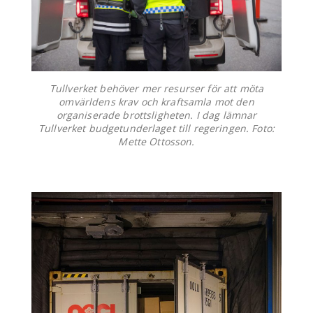
Tullverket behöver mer resurser för att möta
omvärldens krav och kraftsamla mot den
organiserade brottsligheten. I dag lämnar
Tullverket budgetunderlaget till regeringen. Foto:
Mette Ottosson.