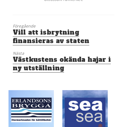
Föregående
Föregående
Vill att isbrytning
inlägg:
finansieras av staten
Nästa
Nästa
Västkustens okända hajar i
inlägg:
ny utställning