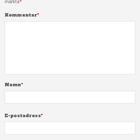
märkta
*
Kommentar
*
Namn
*
E-postadress
*