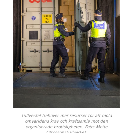
Tullverket behöver mer resurser för att möta
omvärldens krav och kraftsamla mot den
organiserade brottsligheten. Foto: Mette
Ottosson/Tullverket.