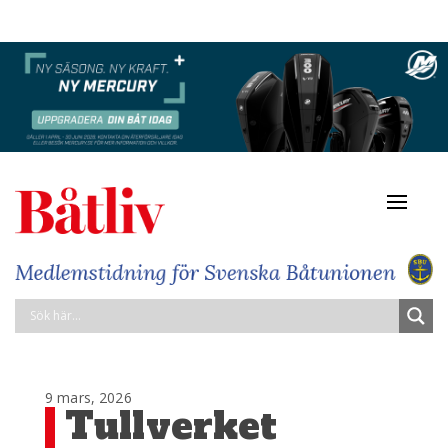
Navigat
av/på
9 mars, 2026
Tullverket