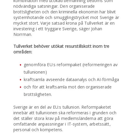
kombination med utökad bemanning bedöms som
nödvändiga satsningar. Den organiserade
brottsligheten och den kriminella ekonomin har blivit
systemhotande och smugglingstrycket mot Sverige är
mycket stort. Varje satsad krona på Tullverket är en
investering i ett tryggare Sverige, säger Johan
Norrman.
Tullverket behöver utökat resurstillskott inom tre
områden:
genomföra EU:s reformpaket (reformeringen av
tullunionen)
kraftsamla avseende dataanalys och AI-förmåga
och för att kraftsamla mot den organiserade
brottsligheten.
Sverige är en del av EU:s tullunion. Reformpaketet
innebär att tullunionen ska reformeras i grunden och
det ställer stora krav på medlemsländerna att göra
omfattande anpassningar i IT-system, arbetssätt,
personal och kompetens.