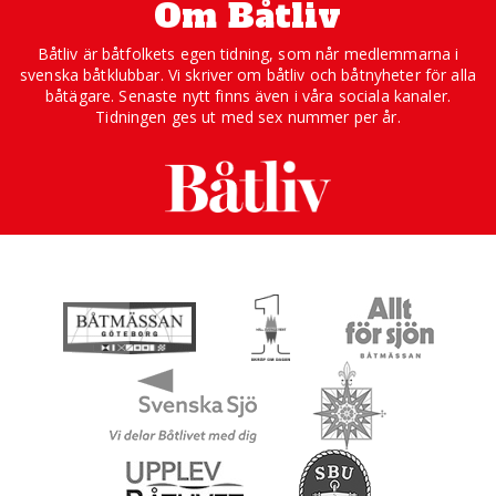
Om Båtliv
Båtliv är båtfolkets egen tidning, som når medlemmarna i
svenska båtklubbar. Vi skriver om båtliv och båtnyheter för alla
båtägare. Senaste nytt finns även i våra sociala kanaler.
Tidningen ges ut med sex nummer per år.