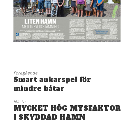
Föregående
Föregående
Smart ankarspel för
inlägg:
mindre båtar
Nästa
Nästa
MYCKET HÖG MYSFAKTOR
inlägg:
I SKYDDAD HAMN