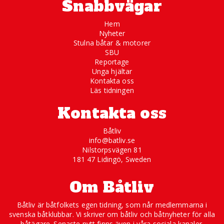
Snabbvägar
Hem
Nyheter
Stulna båtar & motorer
SBU
Reportage
Unga hjältar
Kontakta oss
Läs tidningen
Kontakta oss
Båtliv
info@batliv.se
Nilstorpsvägen 81
181 47 Lidingö, Sweden
Om Båtliv
Båtliv är båtfolkets egen tidning, som når medlemmarna i
svenska båtklubbar. Vi skriver om båtliv och båtnyheter för alla
båtägare. Senaste nytt finns även i våra sociala kanaler.