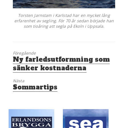
Torsten Jarnstam i Karlstad har en mycket lång
erfarenhet av segling. För 70 år sedan började han
som tioåring att segla på Ekoln i Uppsala.
Föregående
Föregående
Ny farledsutformning som
inlägg:
sänker kostnaderna
Nästa
Nästa
Sommartips
inlägg: