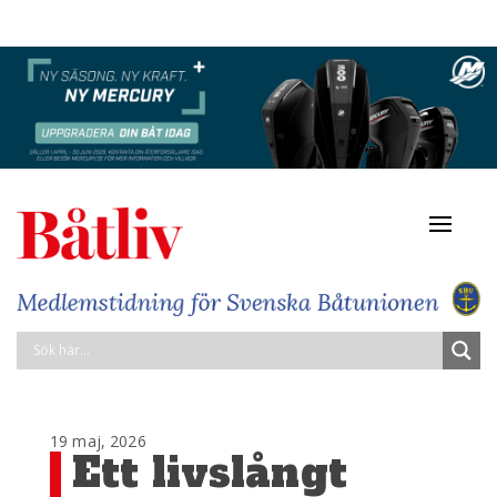
Navigat
av/på
19 maj, 2026
Ett livslångt