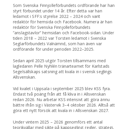
Som Svenska Finnjolleförbundets ordförande har han
styrt förbundet under 14 år. Efter detta var han
ledamot i SFF:s styrelse 2022 – 2024 och varit
redaktör för hemsida och Facebook. Numera är han
redaktör för Svenska Finnjolleförbundets
”anslagstavlor” hemsidan och Facebook-sidan. Under
tiden 2018 – 2022 var Torsten ledamot i Svenska
Seglarförbundets Valnämnd, som han även var
ordförande för under perioden 2022–2025.
Sedan april 2025 utgör Torsten tillsammans med
lagledaren Pelle Nyhlén tränarteamet för Karlstads
Segelsällskaps satsning att kvala in i svensk seglings
Allsvenskan.
Vid kvalet i Uppsala i september 2025 blev KSS fyra.
Endast två poäng från att få kliva in i Allsvenskan
redan 2026. Nu arbetar KSS intensivt att göra ännu
bättre ifrån sig i Västervik 3–4 oktober 2026. Alltså att
göra ett nytt försök att kvala in i Allsvenskan 2027.
Under vintern 2025 – 2026 genomförs ett antal
teorikvällar med sikte på kappsegling; regler, strategi,