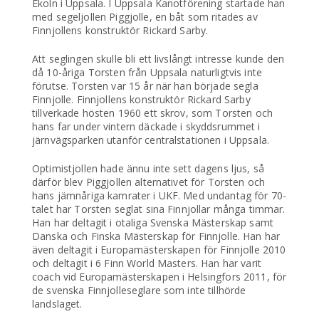
Ekoln i Uppsala. I Uppsala Kanotförening startade han
med segeljollen Piggjolle, en båt som ritades av
Finnjollens konstruktör Rickard Sarby.
Att seglingen skulle bli ett livslångt intresse kunde den
då 10-åriga Torsten från Uppsala naturligtvis inte
förutse. Torsten var 15 år när han började segla
Finnjolle. Finnjollens konstruktör Rickard Sarby
tillverkade hösten 1960 ett skrov, som Torsten och
hans far under vintern däckade i skyddsrummet i
järnvägsparken utanför centralstationen i Uppsala.
Optimistjollen hade ännu inte sett dagens ljus, så
därför blev Piggjollen alternativet för Torsten och
hans jämnåriga kamrater i UKF. Med undantag för 70-
talet har Torsten seglat sina Finnjollar många timmar.
Han har deltagit i otaliga Svenska Mästerskap samt
Danska och Finska Mästerskap för Finnjolle. Han har
även deltagit i Europamästerskapen för Finnjolle 2010
och deltagit i 6 Finn World Masters. Han har varit
coach vid Europamästerskapen i Helsingfors 2011, för
de svenska Finnjolleseglare som inte tillhörde
landslaget.