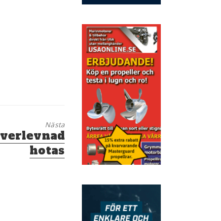
Nästa
överlevnad
hotas