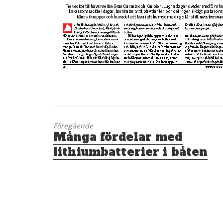
Föregående
Föregående
Många fördelar med
inlägg:
lithiumbatterier i båten