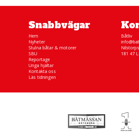
Snabbvägar
Kon
Hem
Båtliv
Nyheter
info@bat
Stulna båtar & motorer
Nilstorp
SBU
181 47 L
Reportage
Unga hjältar
Kontakta oss
Läs tidningen