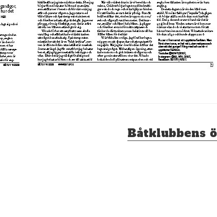
Nästa
Båtklubbens 
inlägg: