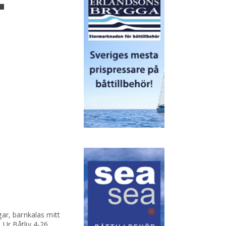
L
ar, barnkalas mitt
– Ur Båtliv 4-26