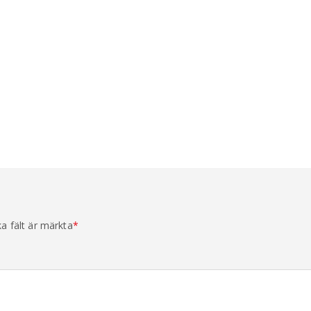
ka fält är märkta
*