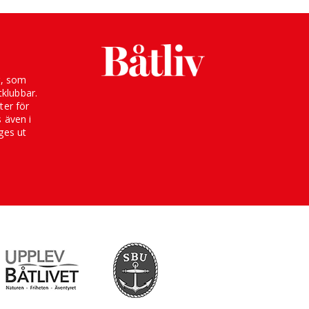
g, som
klubbar.
ter för
s även i
ges ut