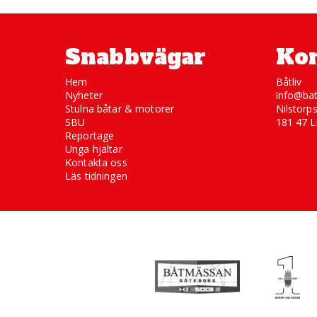
Snabbvägar
Kon
Hem
Båtliv
Nyheter
info@bat
Stulna båtar & motorer
Nilstorp
SBU
181 47 L
Reportage
Unga hjältar
Kontakta oss
Läs tidningen