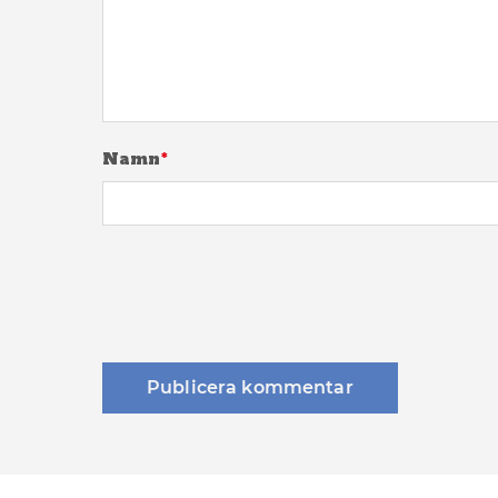
Namn
*