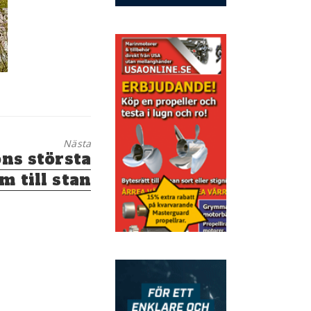
Nästa
ons största
m till stan