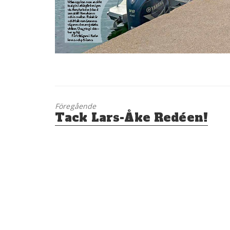
Föregående
Föregående
Tack Lars-Åke Redéen!
inlägg: