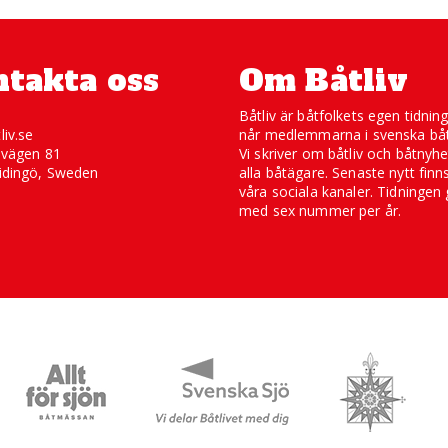
takta oss
Om Båtliv
Båtliv är båtfolkets egen tidnin
liv.se
når medlemmarna i svenska båt
svägen 81
Vi skriver om båtliv och båtnyhe
idingö, Sweden
alla båtägare. Senaste nytt finn
våra sociala kanaler. Tidningen 
med sex nummer per år.