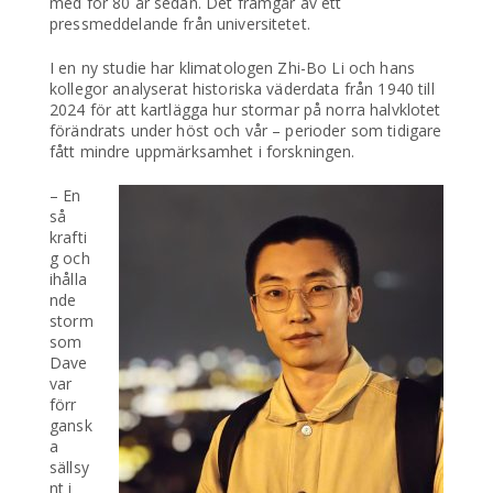
med för 80 år sedan. Det framgår av ett
pressmeddelande från universitetet.
I en ny studie har klimatologen Zhi-Bo Li och hans
kollegor analyserat historiska väderdata från 1940 till
2024 för att kartlägga hur stormar på norra halvklotet
förändrats under höst och vår – perioder som tidigare
fått mindre uppmärksamhet i forskningen.
– En
så
krafti
g och
ihålla
nde
storm
som
Dave
var
förr
gansk
a
sällsy
nt i