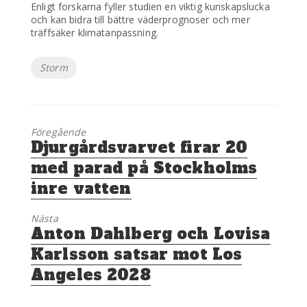
Enligt forskarna fyller studien en viktig kunskapslucka
och kan bidra till bättre väderprognoser och mer
träffsäker klimatanpassning.
Etiketter
Storm
Föregående
Föregående
Djurgårdsvarvet firar 20
inlägg:
med parad på Stockholms
inre vatten
Nästa
Nästa
Anton Dahlberg och Lovisa
inlägg:
Karlsson satsar mot Los
Angeles 2028