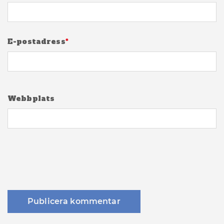
E-postadress
*
Webbplats