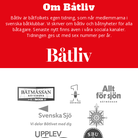
Om Båtliv
Båtliv är båtfolkets egen tidning, som når medlemmarna i
svenska båtklubbar. Vi skriver om båtliv och båtnyheter för alla
båtägare. Senaste nytt finns även i våra sociala kanaler.
Tidningen ges ut med sex nummer per år.