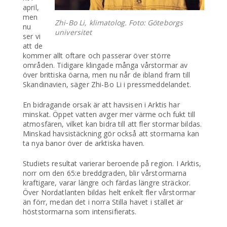
april,
men
Zhi-Bo Li, klimatolog. Foto: Göteborgs
nu
universitet
ser vi
att de
kommer allt oftare och passerar över större
områden. Tidigare klingade många vårstormar av
över brittiska öarna, men nu når de ibland fram till
Skandinavien, säger Zhi-Bo Li i pressmeddelandet.
En bidragande orsak är att havsisen i Arktis har
minskat. Öppet vatten avger mer värme och fukt till
atmosfären, vilket kan bidra till att fler stormar bildas.
Minskad havsistäckning gör också att stormarna kan
ta nya banor över de arktiska haven.
Studiets resultat varierar beroende på region. I Arktis,
norr om den 65:e breddgraden, blir vårstormarna
kraftigare, varar längre och färdas längre sträckor.
Över Nordatlanten bildas helt enkelt fler vårstormar
än förr, medan det i norra Stilla havet i stället är
höststormarna som intensifierats.