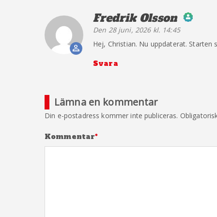
Fredrik Olsson
säger:
Den 28 juni, 2026 kl. 14:45
The Real Person B
Hej, Christian. Nu uppdaterat. Starten s
Anti-Spam by Clean
Svara
Lämna en kommentar
Din e-postadress kommer inte publiceras.
Obligatoris
Kommentar
*