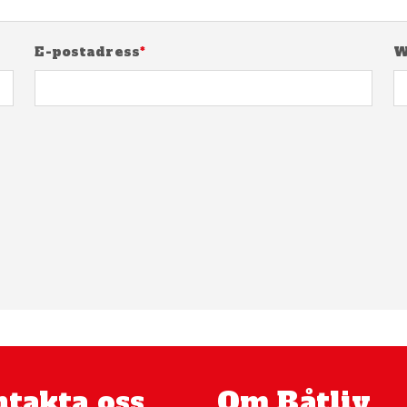
E-postadress
*
W
takta oss
Om Båtliv