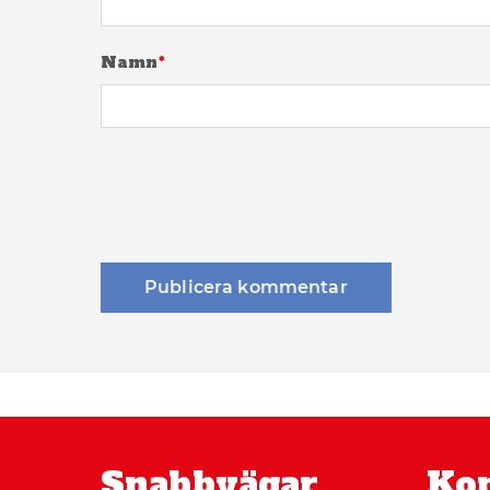
Namn
*
Snabbvägar
Kon