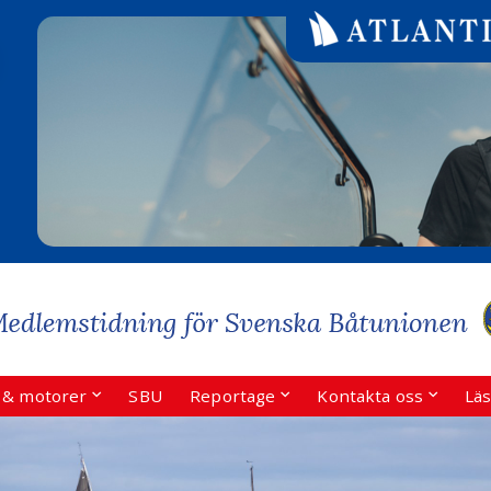
r & motorer
SBU
Reportage
Kontakta oss
Läs