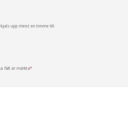
adge!
kjuts upp minst en timme till.
Talk
ka fält är märkta
*