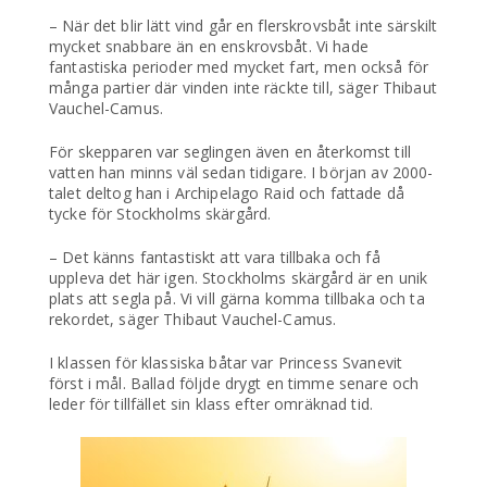
– När det blir lätt vind går en flerskrovsbåt inte särskilt
mycket snabbare än en enskrovsbåt. Vi hade
fantastiska perioder med mycket fart, men också för
många partier där vinden inte räckte till, säger Thibaut
Vauchel-Camus.
För skepparen var seglingen även en återkomst till
vatten han minns väl sedan tidigare. I början av 2000-
talet deltog han i Archipelago Raid och fattade då
tycke för Stockholms skärgård.
– Det känns fantastiskt att vara tillbaka och få
uppleva det här igen. Stockholms skärgård är en unik
plats att segla på. Vi vill gärna komma tillbaka och ta
rekordet, säger Thibaut Vauchel-Camus.
I klassen för klassiska båtar var Princess Svanevit
först i mål. Ballad följde drygt en timme senare och
leder för tillfället sin klass efter omräknad tid.