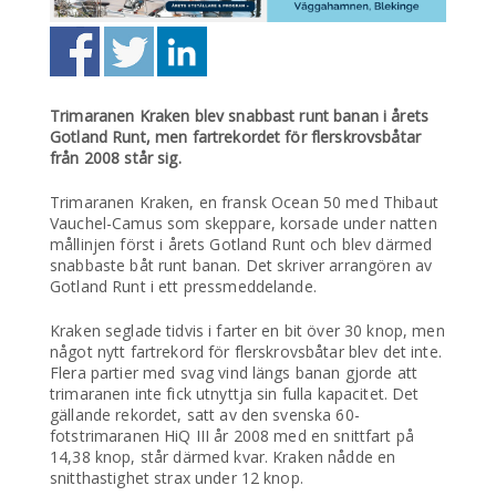
Trimaranen Kraken blev snabbast runt banan i årets
Gotland Runt, men fartrekordet för flerskrovsbåtar
från 2008 står sig.
Trimaranen Kraken, en fransk Ocean 50 med Thibaut
Vauchel-Camus som skeppare, korsade under natten
mållinjen först i årets Gotland Runt och blev därmed
snabbaste båt runt banan. Det skriver arrangören av
Gotland Runt i ett pressmeddelande.
Kraken seglade tidvis i farter en bit över 30 knop, men
något nytt fartrekord för flerskrovsbåtar blev det inte.
Flera partier med svag vind längs banan gjorde att
trimaranen inte fick utnyttja sin fulla kapacitet. Det
gällande rekordet, satt av den svenska 60-
fotstrimaranen HiQ III år 2008 med en snittfart på
14,38 knop, står därmed kvar. Kraken nådde en
snitthastighet strax under 12 knop.