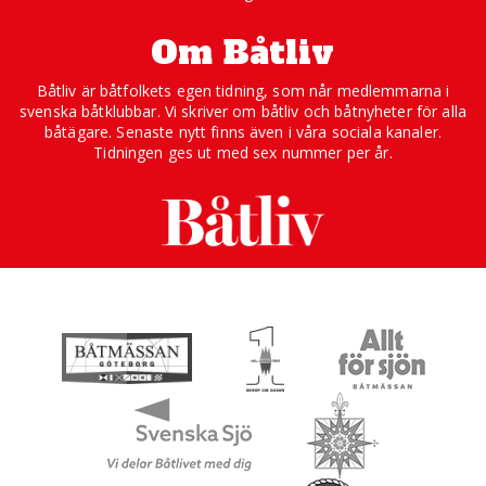
Om Båtliv
Båtliv är båtfolkets egen tidning, som når medlemmarna i
svenska båtklubbar. Vi skriver om båtliv och båtnyheter för alla
båtägare. Senaste nytt finns även i våra sociala kanaler.
Tidningen ges ut med sex nummer per år.