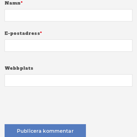
Namn
*
E-postadress
*
Webbplats