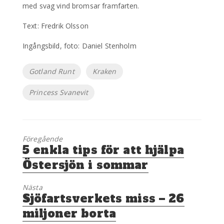
med svag vind bromsar framfarten.
Text: Fredrik Olsson
Ingångsbild, foto: Daniel Stenholm
Etiketter
Gotland Runt
Kraken
Princess Svanevit
Föregående
Föregående
5 enkla tips för att hjälpa
inlägg:
Östersjön i sommar
Nästa
Nästa
Sjöfartsverkets miss – 26
inlägg:
miljoner borta