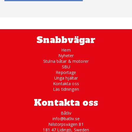
Snabbvägar
Hem
Nyheter
Stulna båtar & motorer
SBU
Reportage
Unga hjältar
Kontakta oss
Läs tidningen
Kontakta oss
Båtliv
info@batliv.se
Nilstorpsvägen 81
181 47 Lidingö, Sweden