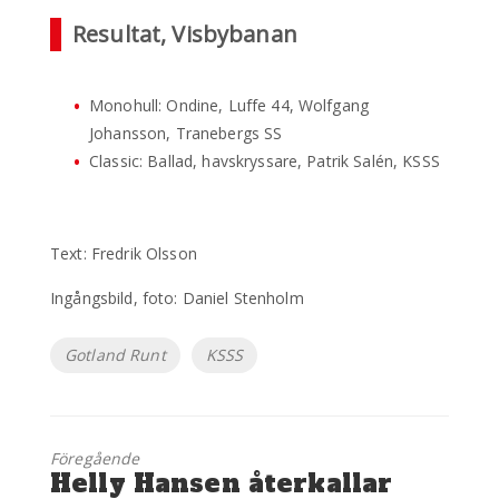
Resultat, Visbybanan
Monohull: Ondine, Luffe 44, Wolfgang
Johansson, Tranebergs SS
Classic: Ballad, havskryssare, Patrik Salén, KSSS
Text: Fredrik Olsson
Ingångsbild, foto: Daniel Stenholm
Etiketter
Gotland Runt
KSSS
Föregående
Föregående
Helly Hansen återkallar
inlägg: