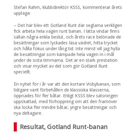
Stefan Rahm, klubbdirektör KSSS, kommenterar årets
upplaga:
– Det här blev ett Gotland Runt där seglarna verkligen
fick arbeta hela vägen runt banan. I lätta vindar finns
sällan några enkla beslut, och årets race belönade de
besättningar som lyckades läsa vädret, hitta trycket
och hålla fokus under lång tid. Inte minst vill jag hylla
de besättningar som kämpade hela vägen in i mål
under de sista timmarna. Det är en stark prestation
och visar mycket av det som gör Gotland Runt
speciellt.
En nyhet för i år var att den kortare Visbybanan, som
tidigare varit förbehållen de klassiska klasserna,
öppnades för fler båtar. Enligt KSSS blev satsningen
uppskattad, med förhoppning om att den framöver
ska locka fler mindre båtar, yngre besättningar och
nya deltagare.
Resultat, Gotland Runt-banan