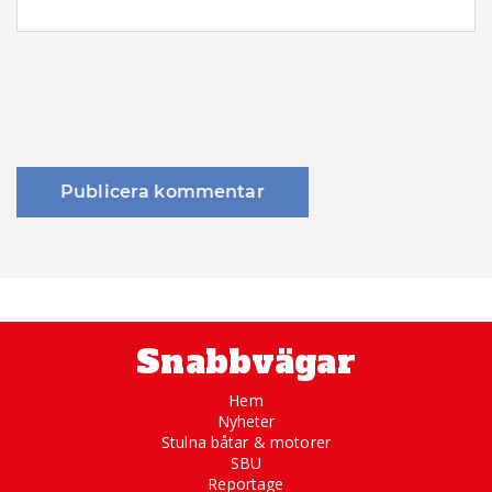
Snabbvägar
Hem
Nyheter
Stulna båtar & motorer
SBU
Reportage