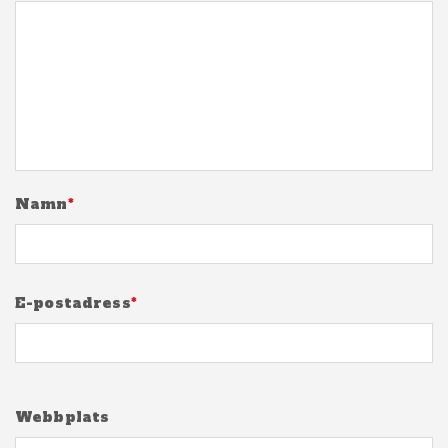
Namn
*
E-postadress
*
Webbplats