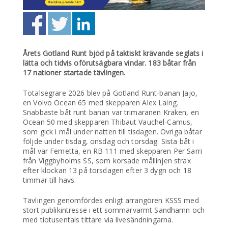
Årets Gotland Runt bjöd på taktiskt krävande seglats i
lätta och tidvis oförutsägbara vindar. 183 båtar från
17 nationer startade tävlingen.
Totalsegrare 2026 blev på Gotland Runt-banan Jajo,
en Volvo Ocean 65 med skepparen Alex Laing.
Snabbaste båt runt banan var trimaranen Kraken, en
Ocean 50 med skepparen Thibaut Vauchel-Camus,
som gick i mål under natten till tisdagen. Övriga båtar
följde under tisdag, onsdag och torsdag. Sista båt i
mål var Femetta, en RB 111 med skepparen Per Sarri
från Viggbyholms SS, som korsade mållinjen strax
efter klockan 13 på torsdagen efter 3 dygn och 18
timmar till havs.
Tävlingen genomfördes enligt arrangören KSSS med
stort publikintresse i ett sommarvarmt Sandhamn och
med tiotusentals tittare via livesändningarna.