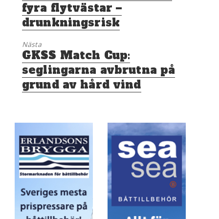
fyra flytvästar –
drunkningsrisk
Nästa
Nästa
GKSS Match Cup:
inlägg:
seglingarna avbrutna på
grund av hård vind