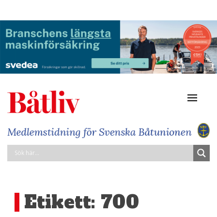
Navigat
av/på
Etikett:
700