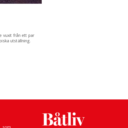
a
vuxit från ett par
iska utställning.
g, som