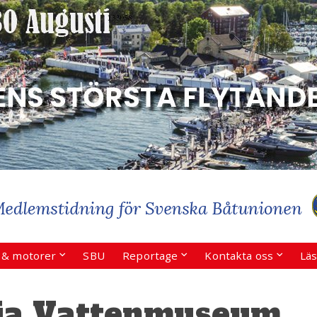
r & motorer
SBU
Reportage
Kontakta oss
Läs
ia Vattenmuseum