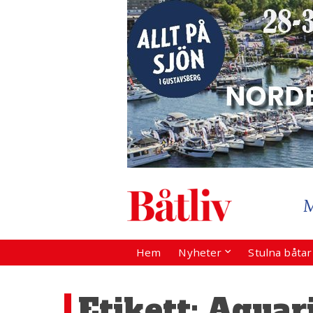
Hem
Nyheter
Stulna båta
Etikett:
Aquar