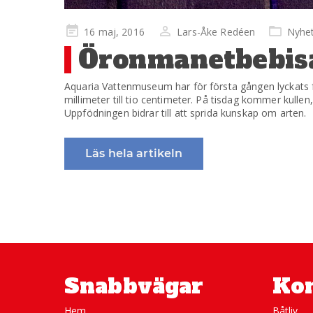
Publicerad
16 maj, 2016
Lars-Åke Redéen
Nyhe
på
Öronmanetbebisa
Aquaria Vattenmuseum har för första gången lyckats f
millimeter till tio centimeter. På tisdag kommer kullen
Uppfödningen bidrar till att sprida kunskap om arten.
Läs hela artikeln
Snabbvägar
Kon
Hem
Båtliv