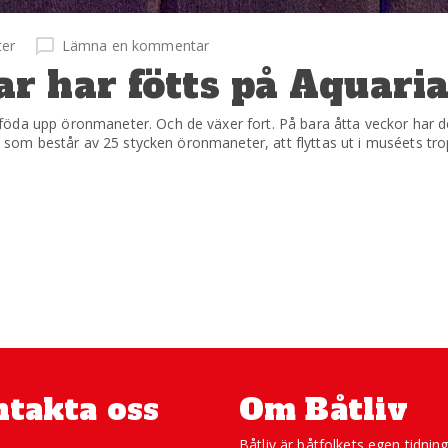
ter
Lämna en kommentar
r har fötts på Aquari
öda upp öronmaneter. Och de växer fort. På bara åtta veckor har de 
, som består av 25 stycken öronmaneter, att flyttas ut i muséets trop
takta oss
Om Båtliv
Båtliv är båtfolkets egen tidnin