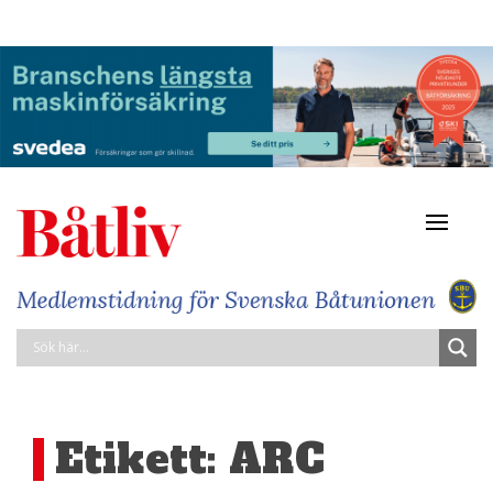
Navigat
av/på
Etikett:
ARC