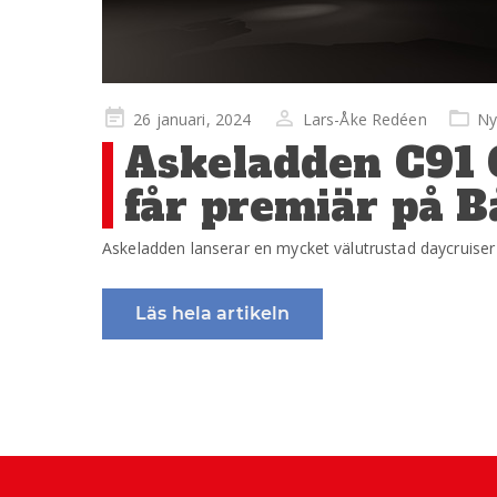
Publicerad
26 januari, 2024
Lars-Åke Redéen
Ny
på
Askeladden C91 C
får premiär på 
Askeladden lanserar en mycket välutrustad daycruiser
Läs hela artikeln