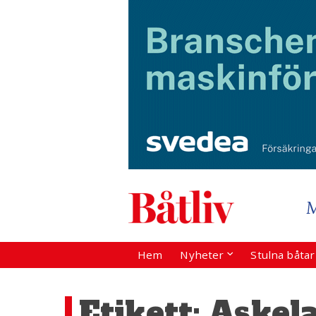
Hem
Nyheter
Stulna båta
Etikett:
Askela