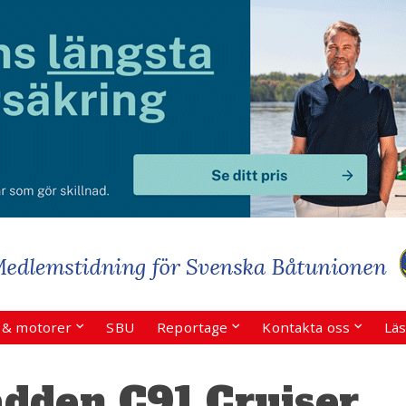
r & motorer
SBU
Reportage
Kontakta oss
Läs
dden C91 Cruiser