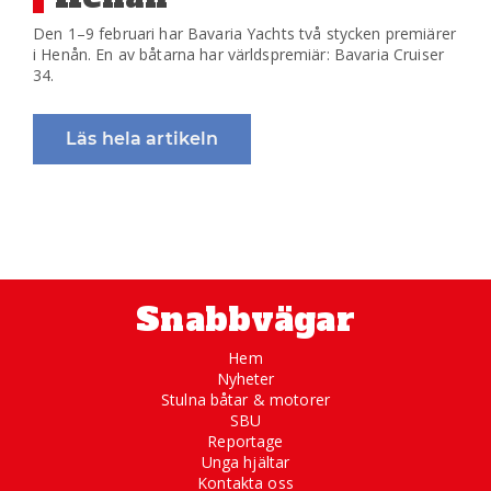
Den 1–9 februari har Bavaria Yachts två stycken premiärer
i Henån. En av båtarna har världspremiär: Bavaria Cruiser
34.
Läs hela artikeln
Snabbvägar
Hem
Nyheter
Stulna båtar & motorer
SBU
Reportage
Unga hjältar
Kontakta oss