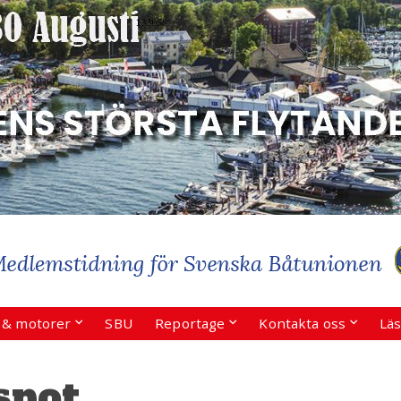
r & motorer
SBU
Reportage
Kontakta oss
Läs
spot