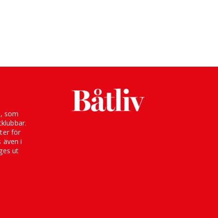
g, som
klubbar.
ter för
s även i
ges ut