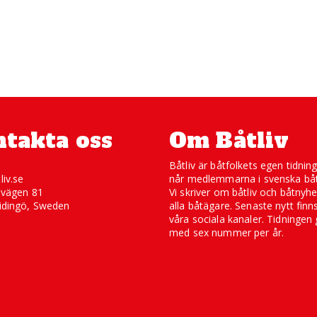
takta oss
Om Båtliv
Båtliv är båtfolkets egen tidnin
liv.se
når medlemmarna i svenska båt
svägen 81
Vi skriver om båtliv och båtnyhe
idingö, Sweden
alla båtägare. Senaste nytt finn
våra sociala kanaler. Tidningen 
med sex nummer per år.