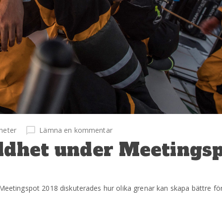
heter
Lämna en kommentar
lldhet under Meetings
 Meetingspot 2018 diskuterades hur olika grenar kan skapa bättre för