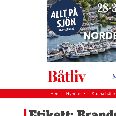
Hem
Nyheter
Stulna båta
Etikett:
Brand