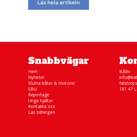
Läs hela artikeln
Snabbvägar
Kon
Hem
Båtliv
Nyheter
info@bat
Stulna båtar & motorer
Nilstorp
SBU
181 47 L
Reportage
Unga hjältar
Kontakta oss
Läs tidningen