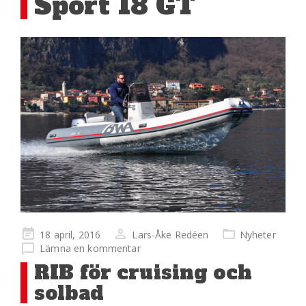
Sport 18 GT
Publicerad
18 april, 2016
Lars-Åke Redéen
Nyheter
på
Lämna en kommentar
RIB för cruising och
solbad