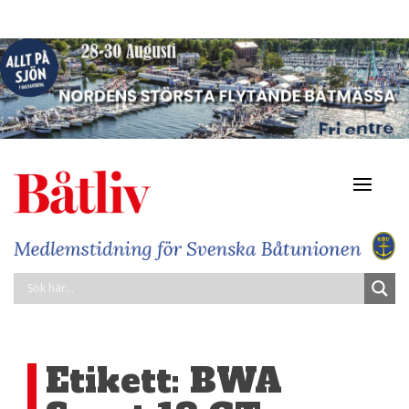
Navigat
av/på
Etikett:
BWA