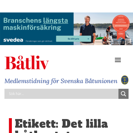
Navigat
av/på
Etikett:
Det lilla