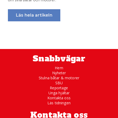
Läs hela artikeln
Snabbvägar
Hem
Nyheter
Stulna båtar & motorer
SBU
Reportage
Unga hjältar
Kontakta oss
Läs tidningen
Kontakta oss