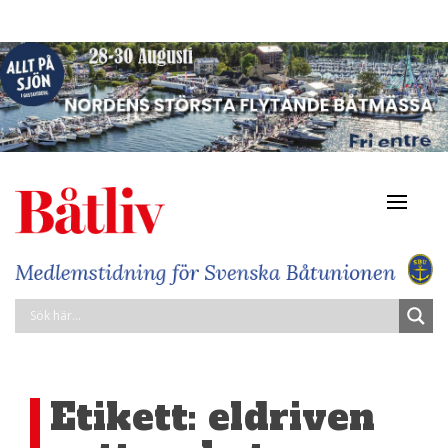
Navigat
av/på
Etikett:
eldriven