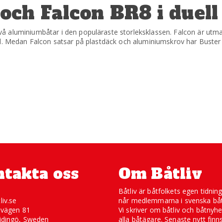
ch Falcon BR8 i duell
vå aluminiumbåtar i den populäraste storleksklassen. Falcon är ut
. Medan Falcon satsar på plastdäck och aluminiumskrov har Buster gåt
takta oss
Om Båtliv
Båtliv är båtfolkets egen tidnin
liv.se
når medlemmarna i svenska båt
svägen 81
Vi skriver om båtliv och båtnyhe
idingö, Sweden
alla båtägare. Senaste nytt finn