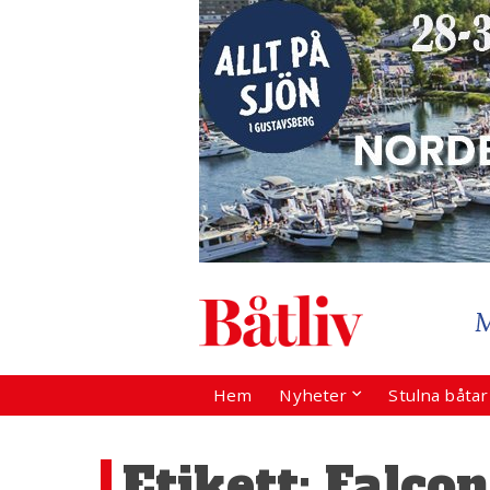
Hem
Nyheter
Stulna båta
Etikett:
Falco