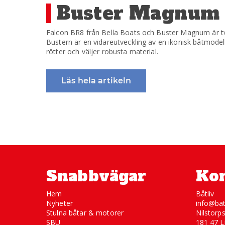
på
Buster Magnum o
Falcon BR8 från Bella Boats och Buster Magnum är t
Bustern är en vidareutveckling av en ikonisk båtmodell
rötter och väljer robusta material.
Läs hela artikeln
Snabbvägar
Kon
Hem
Båtliv
Nyheter
info@bat
Stulna båtar & motorer
Nilstorp
SBU
181 47 L