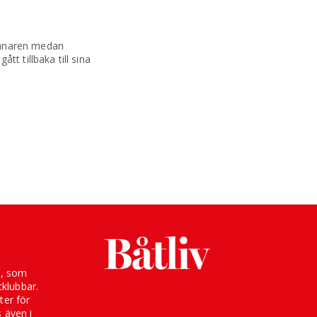
manaren medan
t tillbaka till sina
g, som
klubbar.
ter för
s även i