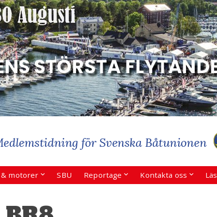
r & motorer
SBU
Reportage
Kontakta oss
Läs
n BR8