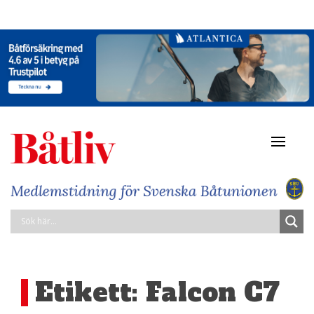
Navigat
av/på
Etikett:
Falcon C7