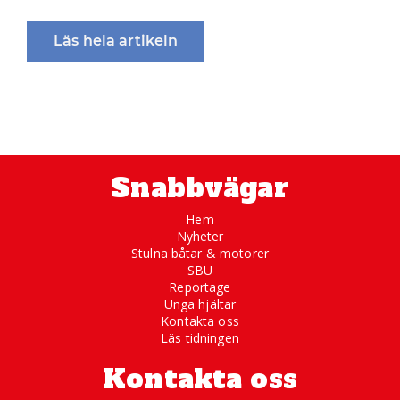
Läs hela artikeln
Snabbvägar
Hem
Nyheter
Stulna båtar & motorer
SBU
Reportage
Unga hjältar
Kontakta oss
Läs tidningen
Kontakta oss