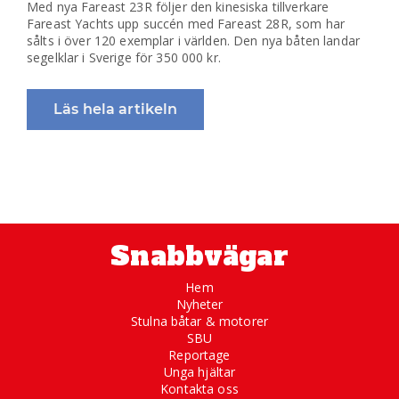
Med nya Fareast 23R följer den kinesiska tillverkare
Fareast Yachts upp succén med Fareast 28R, som har
sålts i över 120 exemplar i världen. Den nya båten landar
segelklar i Sverige för 350 000 kr.
Läs hela artikeln
Snabbvägar
Hem
Nyheter
Stulna båtar & motorer
SBU
Reportage
Unga hjältar
Kontakta oss