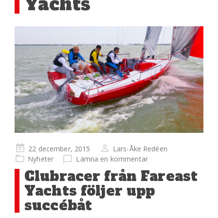
Yachts
Publicerad
22 december, 2015
Lars-Åke Redéen
på
Nyheter
Lämna en kommentar
Clubracer från Fareast
Yachts följer upp
succébåt