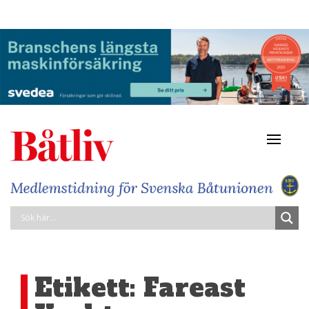
Navigat
av/på
Etikett:
Fareast