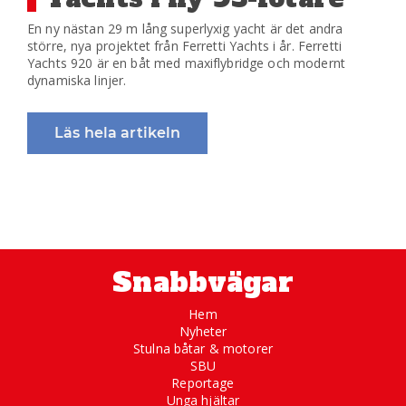
En ny nästan 29 m lång superlyxig yacht är det andra
större, nya projektet från Ferretti Yachts i år. Ferretti
Yachts 920 är en båt med maxiflybridge och modernt
dynamiska linjer.
Läs hela artikeln
Snabbvägar
Hem
Nyheter
Stulna båtar & motorer
SBU
Reportage
Unga hjältar