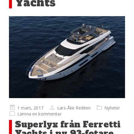
Yachts
Publicerad
1 mars, 2017
Lars-Åke Redéen
Nyheter
på
Lämna en kommentar
Superlyx från Ferretti
Yachts i ny 93-fotare