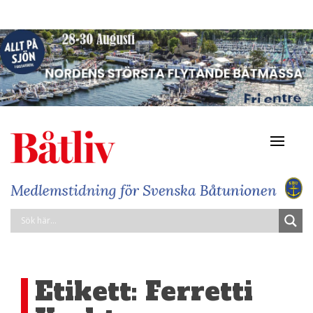
Navigat
av/på
Etikett:
Ferretti