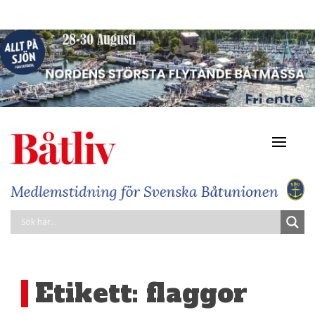
Navigat
av/på
Etikett:
flaggor