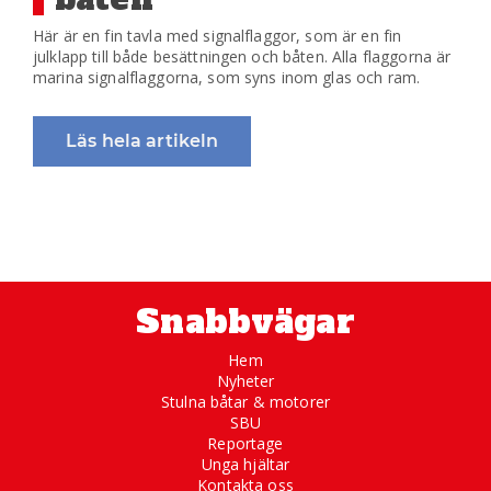
Här är en fin tavla med signalflaggor, som är en fin
julklapp till både besättningen och båten. Alla flaggorna är
marina signalflaggorna, som syns inom glas och ram.
Läs hela artikeln
Snabbvägar
Hem
Nyheter
Stulna båtar & motorer
SBU
Reportage
Unga hjältar
Kontakta oss