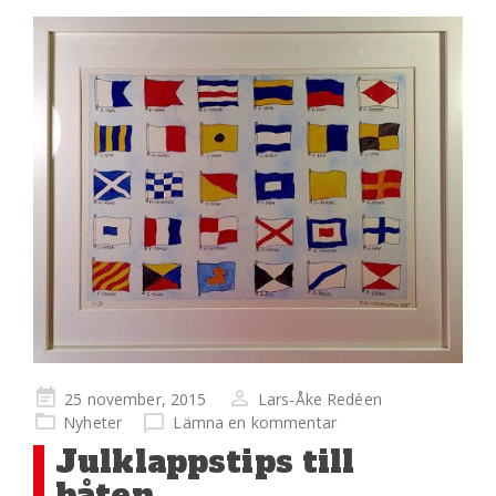
Publicerad
25 november, 2015
Lars-Åke Redéen
på
Nyheter
Lämna en kommentar
Julklappstips till
båten