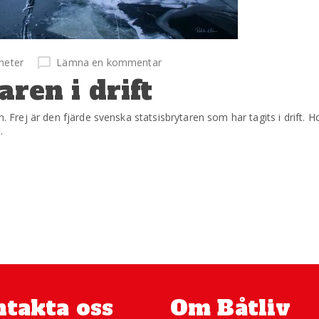
heter
Lämna en kommentar
aren i drift
en. Frej är den fjärde svenska statsisbrytaren som har tagits i drift
.
takta oss
Om Båtliv