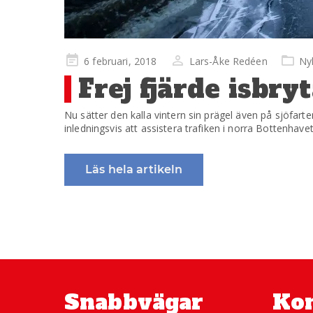
Publicerad
6 februari, 2018
Lars-Åke Redéen
Ny
på
Frej fjärde isbryt
Nu sätter den kalla vintern sin prägel även på sjöfart
inledningsvis att assistera trafiken i norra Bottenhavet
Läs hela artikeln
Snabbvägar
Kon