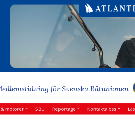
r & motorer
SBU
Reportage
Kontakta oss
Läs