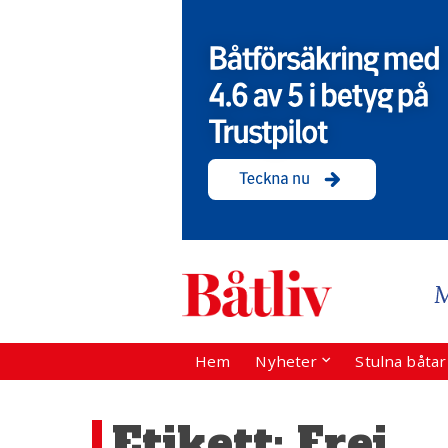
Hem
Nyheter
Stulna båta
Etikett:
Frej